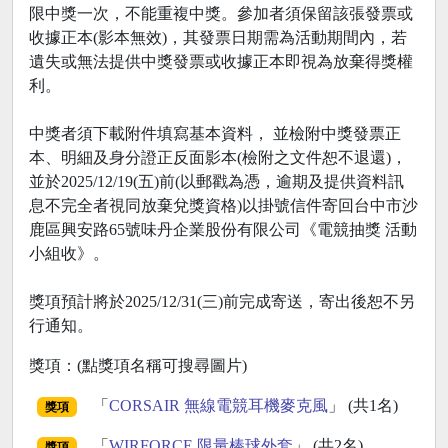
限中獎一次，不能重複中獎。參加者須保留該張發票或
收據正本(影本無效)，其發票日期需為活動期間內，若
遺失或無法提供中獎發票或收據正本即視為放棄得獎權
利。
中獎者須下載附件填寫基本資料， 並檢附中獎發票正
本、明細及身分證正反面影本(檢附之文件恕不退還)，
並於2025/12/19(五)前(以郵戳為憑，逾期及提供資料訊
息不完全者視同放棄兌獎資格)以掛號信件寄回台中市沙
鹿區興安路65號味丹企業股份有限公司《電競抽獎 活動
小組收》。
獎項預計將於2025/12/31(三)前完成寄送，寄出後恕不另
行通知。
獎項：(點獎項名稱可搜尋圖片)
「
CORSAIR 無線電競耳機麥克風
」 (共1名)
獎項
「
WIRFORCE 限量棒球外套
」 (共2名)
獎項