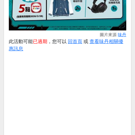
圖片來源
味丹
此活動可能
已過期
，您可以
回首頁
或
查看味丹相關優
惠訊息