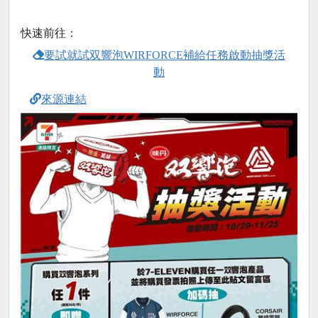
快速前往：
要試就試双響泡WIRFORCE補給任務啟動抽獎活
動
來源連結