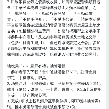
7. 民眾消費登錄之發票或收據，如店家登記營業項目包
含「中華民國稅務行業標準分類-L大類不動產業」之
「土地開發」、「不動產投資開發」、「不動產買
賣」、「不動產仲介」、「不動產代銷」，請依本活動
平台提示視窗確認該筆消費是否屬於購買房屋及土地之
交易（包括相關衍生費用），如屬前揭類型之交易則不
得參與本次活動；反之如非屬購買房屋及土地之交易
（包括相關衍生費用），但超過系統設定之金額，參加
者應配合主辦機關或執行單位審核程序，提供發票或收
據明細，經確認無誤後，始得納入活動消費金額累計。
地稅局「2025歸戶有禮」抽獎活動
1. 參加者須先下載「台中通暨購物節APP」註冊會員，
綁定「手機條碼」載具。
2. 消費時以「手機條碼」或「已歸戶於手機條碼之其他
載具（例如：悠遊卡、一卡通、會員卡、iCash卡及信用
卡等）」儲存雲端發票。
3. 完成1項以上載具歸戶至手機條碼，即可獲得抽獎券1
張。惟本獎項每個會員帳號僅限領取1份。