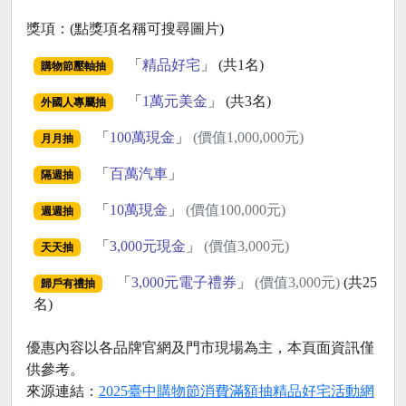
獎項：(點獎項名稱可搜尋圖片)
「
精品好宅
」 (共1名)
購物節壓軸抽
「
1萬元美金
」 (共3名)
外國人專屬抽
「
100萬現金
」
(價值1,000,000元)
月月抽
「
百萬汽車
」
隔週抽
「
10萬現金
」
(價值100,000元)
週週抽
「
3,000元現金
」
(價值3,000元)
天天抽
「
3,000元電子禮券
」
(價值3,000元)
(共25
歸戶有禮抽
名)
優惠內容以各品牌官網及門市現場為主，本頁面資訊僅
供參考。
來源連結：
2025臺中購物節消費滿額抽精品好宅活動網