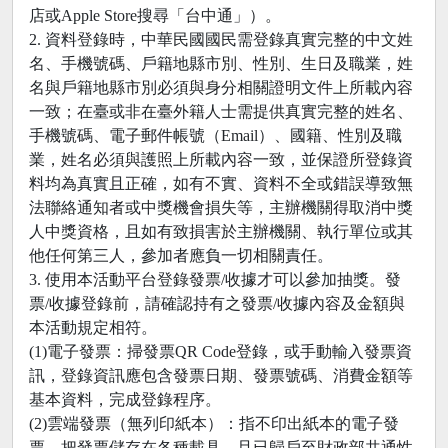
店或Apple Store搜尋「台中通」）。
2. 資料登錄時，中華民國國民需登錄真實完整的中文姓
名、手機號碼、戶籍地縣市別、性別、生日及職業，姓
名與戶籍地縣市別必須與身分相關證明文件上所載內容
一致；在臺或非在臺外籍人士需提供真實完整的姓名、
手機號碼、電子郵件帳號（Email）、國籍、性別及職
業，姓名必須與護照上所載內容一致，並保證所登錄資
料均為真實且正確，如有不實、資料不全或錯誤導致無
法聯絡通知者或中獎機會損失等，主辦機關得取消中獎
人中獎資格，且如有致損害於主辦機關、執行單位或其
他任何第三人，參加者應負一切相關責任。
3. 使用本活動平台登錄發票/收據才可以參加抽獎。發
票/收據登錄前，請確認持有之發票/收據內容及金額與
本活動規定相符。
(1)電子發票：掃發票QR Code登錄，或手動輸入發票資
訊，登錄資訊應包含發票日期、發票號碼、消費金額等
基本資料，完成登錄程序。
(2)雲端發票（無列印紙本）：指不印出紙本的電子發
票，把發票儲存在各種載具，且已歸戶至財政部共通性