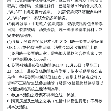
載具手機條碼，並滿足條件「已是活動APP的會員及在
活動APP中綁定雲端發票」，則該發票資料將能自動匯
入活動App中，累積金額參加抽獎。
(3)傳統發票：手動輸入發票資訊，登錄資訊應包含發票
日期、發票號碼、消費金額、統一編號等基本資料，並
完成登錄程序。
(4)收據：登錄需於參與本活動之免用統一發票店家掃瞄
QR Code並登錄消費日期、消費金額及收據拍照上傳
（免用統一發票的店家，需先加入購物節合作店家，方
可獲得專屬QR Code碼）。
4. 發票/收據最終登錄期限為114年12月26日（星期五）
23：59止，最終登錄期限如有變更，依本活動平台公布
為準，每張發票/收據限登錄1次，逾期未登錄者或填入
資料不正確皆無法參加抽獎（發票/收據最終登錄期限以
本活動網站系統主機時間為準）。
5. 參加本活動之發票不得開立統一編號。
6. 購買房屋及土地之交易（包括相關衍生費用）不得參
與本次活動。