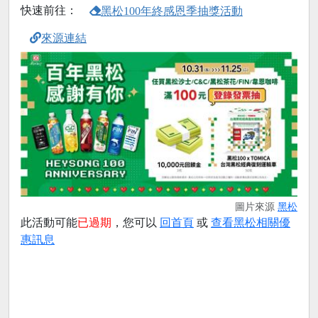
快速前往：
黑松100年終感恩季抽獎活動
來源連結
圖片來源
黑松
此活動可能
已過期
，您可以
回首頁
或
查看黑松相關優
惠訊息