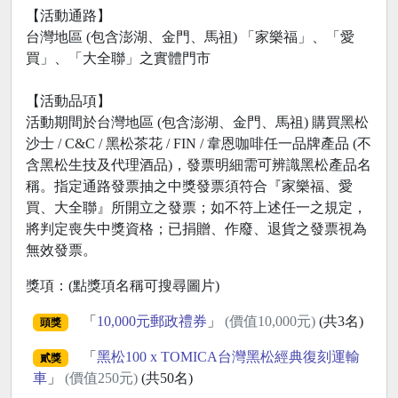
【活動通路】
台灣地區 (包含澎湖、金門、馬祖) 「家樂福」、「愛
買」、「大全聯」之實體門市
【活動品項】
活動期間於台灣地區 (包含澎湖、金門、馬祖) 購買黑松
沙士 / C&C / 黑松茶花 / FIN / 韋恩咖啡任一品牌產品 (不
含黑松生技及代理酒品)，發票明細需可辨識黑松產品名
稱。指定通路發票抽之中獎發票須符合『家樂福、愛
買、大全聯』所開立之發票；如不符上述任一之規定，
將判定喪失中獎資格；已捐贈、作廢、退貨之發票視為
無效發票。
獎項：(點獎項名稱可搜尋圖片)
「
10,000元郵政禮券
」
(價值10,000元)
(共3名)
頭獎
「
黑松100 x TOMICA台灣黑松經典復刻運輸
貳獎
車
」
(價值250元)
(共50名)