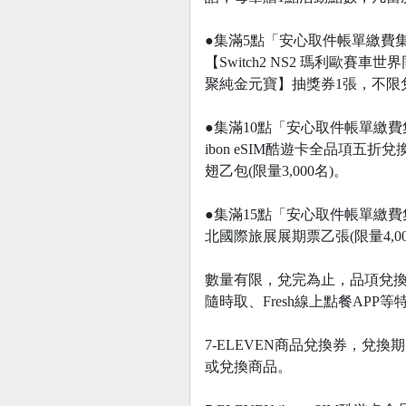
●集滿5點「安心取件帳單繳費集點
【Switch2 NS2 瑪利歐賽車
聚純金元寶】抽獎券1張，不限
●集滿10點「安心取件帳單繳費集
ibon eSIM酷遊卡全品項五折
翅乙包(限量3,000名)。
●集滿15點「安心取件帳單繳費集
北國際旅展展期票乙張(限量4,00
數量有限，兌完為止，品項兌換完
隨時取、Fresh線上點餐APP等
7-ELEVEN商品兌換券，兌換
或兌換商品。