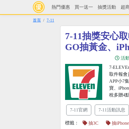
熱門優惠
買一送一
抽獎活動
超
首頁
7-11
7-11抽獎安心
GO抽黃金、iPho
活
7-ELEV
取件報會員
APP小
寶、iPhon
稅多贈4
7-11官網
7-11活動訊息
標籤：
抽3C
抽iPhone