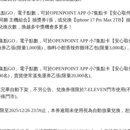
GO」電子點數，可於OPENPOINT APP 小7集點卡【安心
世界同捆 主機組合】抽獎券1張，或兌換【iphone 17 Pro Max 
兌換次數，換越多中獎機會多更多！
點GO」電子點數，可於OPENPOINT APP 小7集點卡【安
兌換券乙張(限量1,000張)，御料小館香辣炸雞球乙包(限量3,00
點GO」電子點數，可於OPENPOINT APP 小7集點卡【安心
0名)，賣貨便常溫免運券乙張(限量20,000名)。
畢自動下架，不另公告。兌換券僅限於7-ELEVEN門市使用(不含
特殊門市)。
期限至2025/12/26 23:59止，本券逾期未使用視為自動放棄兌