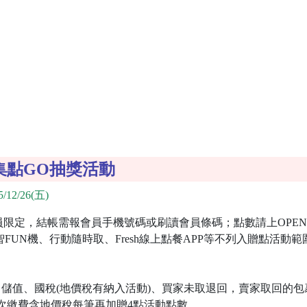
費集點GO抽獎活動
/12/26(五)
會員限定，結帳需報會員手機號碼或刷讀會員條碼；點數請上OPENPO
、智FUN機、行動隨時取、Fresh線上點餐APP等不列入贈點活
值、國稅(地價稅有納入活動)、買家未取退回，賣家取回的包裹，
次繳費含地價稅每筆再加贈4點活動點數。