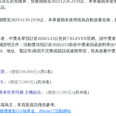
酷遊卡全品項五折兌換券，兌換期限至2025/12/26 23:59止，本券
商品。
限至2025/11/10 23:59止，本券逾期未使用視為自動放棄
中獎者，中獎名單預計於2026/1/23公告於7-ELEVEN官網。
獎相關證明文件；活動獎項預計於2026/2/13前依中獎者回函資料
mail、地址、電話等)填寫不完整或錯誤或逾期寄回，視為放棄中
元寶
」
(價值108,000元)
(共1名)
TB
」
(價值72,900元)
(共30名)
瑪利歐賽車世界同捆 主機組合
」
(價值15,580元)
(共30名)
現場為主，本頁面資訊僅供參考。
繳費集點GO抽黃金、iPhone17活動網站