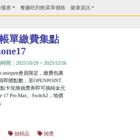
商優惠
餐廳吃到飽菜單價格
健康資訊
取帳單繳費集點
ne17
動時間：
2025/10/29
~
2025/12/26
En uniopen會員限定，繳費包裹
即贈點數，至OPENPOiNT
7集點卡兌換抽獎券即可抽純金元
e 17 Pro Max、Switch2，地價
點
抽精品
抽獎