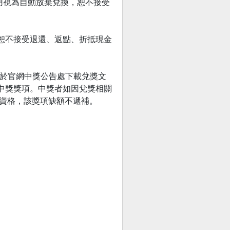
逾期未使用視為自動放棄兌換，恕不接受
兌換，恕不接受退還、返點、折抵現金
請中獎者於官網中獎公告處下載兌獎文
寄出中獎獎項。中獎者如因兌獎相關
獎資格，該獎項缺額不遞補。