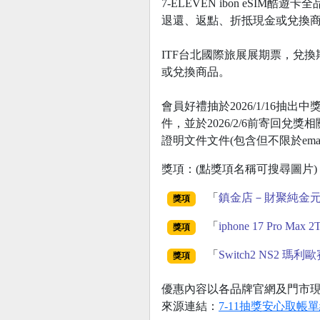
7-ELEVEN ibon eSIM
退還、返點、折抵現金或兌換
ITF台北國際旅展展期票，兌換期
或兌換商品。
會員好禮抽於2026/1/16抽出
件，並於2026/2/6前寄回兌
證明文件文件(包含但不限於e
獎項：(點獎項名稱可搜尋圖片)
「
鎮金店－財聚純金
獎項
「
iphone 17 Pro Max 2
獎項
「
Switch2 NS2 
獎項
優惠內容以各品牌官網及門市
來源連結：
7-11抽獎安心取帳單