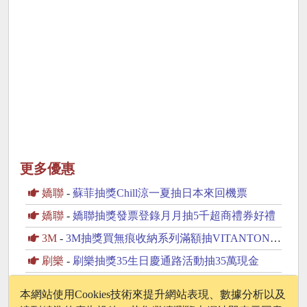
更多優惠
嬌聯
-
蘇菲抽獎Chill涼一夏抽日本來回機票
嬌聯
-
嬌聯抽獎發票登錄月月抽5千超商禮券好禮
3M
-
3M抽獎買無痕收納系列滿額抽VITANTONIO鬆餅機
刷樂
-
刷樂抽獎35生日慶通路活動抽35萬現金
正隆
-
情人臻情人抽獎心動零時差抽Apple Watch對錶
本網站使用Cookies技術來提升網站表現、數據分析以及