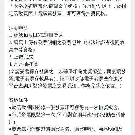
「卡洛塔妮醇護金/曦望金羊奶粉」任3罐(含)以上，於指
定活動頁面上傳購買發票，即可獲得抽獎資格。
活動辦法
1. 於活動頁LINE註冊登入
2. 填寫上傳有發票明細之發票照片（無法辨識者視同放
棄中獎資格）
3. 上傳完成
4. 月月抽好禮
(※請妥善保存登錄之，以確保相關兌獎權益；而雲端發
票(電子發票存載具者)，請至財政部電子發票整合服務
平台查詢所登錄發票之交易明細，作為兌獎之依據。)
審核條件
●於活動期間登錄一張發票即可獲得有一次抽獎機會。
●每張發票限登錄一次 (不可與官網其他行銷活動合併使
用)
●發票需能清楚辨識購買通路、購買時間、商品明細及