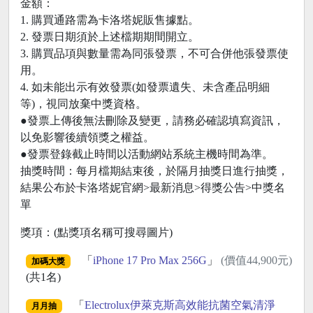
金額：
1. 購買通路需為卡洛塔妮販售據點。
2. 發票日期須於上述檔期期間開立。
3. 購買品項與數量需為同張發票，不可合併他張發票使
用。
4. 如未能出示有效發票(如發票遺失、未含產品明細
等)，視同放棄中獎資格。
●發票上傳後無法刪除及變更，請務必確認填寫資訊，
以免影響後續領獎之權益。
●發票登錄截止時間以活動網站系統主機時間為準。
抽獎時間：每月檔期結束後，於隔月抽獎日進行抽獎，
結果公布於卡洛塔妮官網>最新消息>得獎公告>中獎名
單
獎項：(點獎項名稱可搜尋圖片)
「
iPhone 17 Pro Max 256G
」
(價值44,900元)
加碼大獎
(共1名)
「
Electrolux伊萊克斯高效能抗菌空氣清淨
月月抽