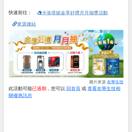
快速前往：
卡洛塔妮金享好禮月月抽獎活動
來源連結
圖片來源
友華生技
此活動可能
已過期
，您可以
回首頁
或
查看友華生技相
關優惠訊息