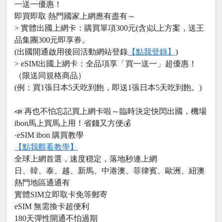
一送一優惠！
即買即取 熱門國家上網應有盡有～
> 實體出國上網卡：購買單項300元(含)以上方案，送王
品集團300元即享券。
(出國開通啟用後回活動網站登錄
【點我登錄】
)
> eSIM出國上網卡：全品項享「買一送一」超優惠！
（限送同規格商品）
(例：買1張日本5天吃到飽，即送1張日本5天吃到飽。)
📣 再也不怕忘記買上網卡啦～臨時決定快閃出國，機場
ibon馬上買馬上用！省錢又方便💰
·eSIM ibon 購買教學
【點我觀看教學】
全球上網首選，速度穩定，落地秒連上網
日、韓、泰、越、新馬、中港澳、菲律賓、歐洲、紐澳
熱門地區通通有
實體SIM立即取卡免等郵寄
eSIM 無需換卡超便利
180天彈性開通不怕過期