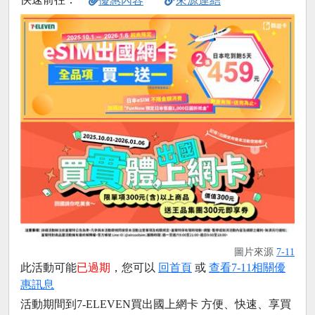
優惠內容
來源連結
圖片來源
7-11
此活動可能
已過期
，您可以
回首頁
或
查看7-11相關優
惠訊息
活動期間到7-ELEVEN買出國上網卡 方便、快速、享買