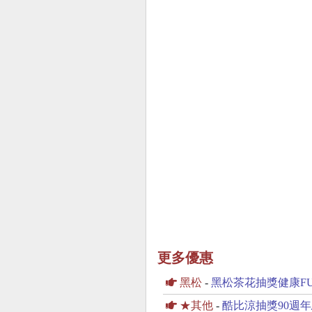
更多優惠
黑松
-
黑松茶花抽獎健康F
★其他
-
酷比涼抽獎90週