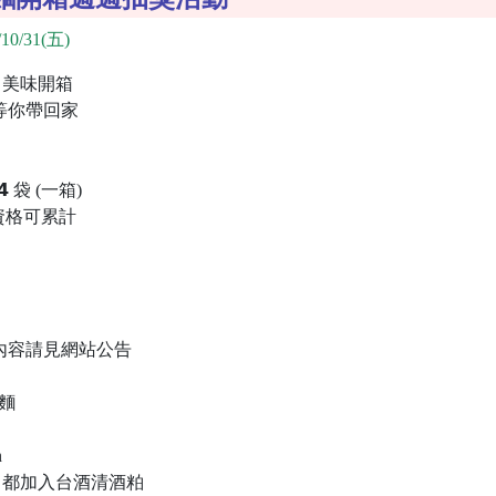
10/31(五)
 美味開箱
𝗿𝗼等你帶回家
𝟰 袋 (一箱)
資格可累計
活動內容請見網站公告
乾麵
n
口都加入台酒清酒粕