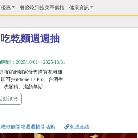
商優惠
餐廳吃到飽菜單價格
健康資訊
民吃乾麵週週抽
動時間：
2025/10/01
~
2025/10/31
銷商官網獨家發售購買花雕雞
可抽iPhone 17 Pro、台酒生
、洗髮精、潔顏慕斯
活動訊息
民吃乾麵開箱週週抽獎活動
來源連結