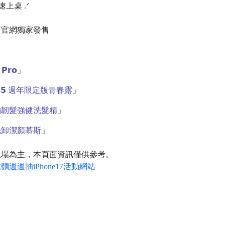
上桌 .ᐟ
銷商官網獨家發售
 𝗣𝗿𝗼
」
𝟱 週年限定版青春露
」
粕韌髮強健洗髮精
」
洗卸潔顏慕斯
」
現場為主，本頁面資訊僅供參考。
週週抽iPhone17活動網站