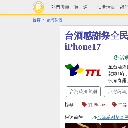
熱門優惠
買一送一
抽獎活動
超
首頁
台灣菸酒
台酒感謝祭全
iPhone17
活
至台酒經
乾麵1箱，即
技青春露
台灣菸酒官網
台灣菸酒
標籤：
抽iPhone
抽獎
快速前往：
台酒感謝祭全