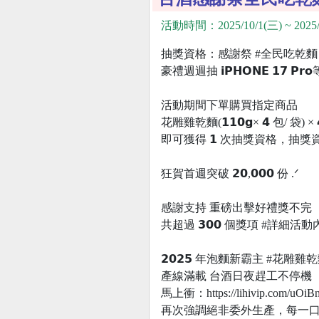
活動時間：2025/10/1(三) ~ 2025/
抽獎資格：感謝祭 #全民吃乾麵
豪禮週週抽 𝗶𝗣𝗛𝗢𝗡𝗘 𝟭𝟳 𝗣
活動期間下單購買指定商品
花雕雞乾麵(𝟭𝟭𝟬𝗴× 𝟰 包/ 袋) × 
即可獲得 𝟭 次抽獎資格，抽獎
狂賀首週突破 𝟮𝟬,𝟬𝟬𝟬 份 .ᐟ
感謝支持 重磅出擊好禮獎不完
共超過 𝟯𝟬𝟬 個獎項 #詳細
𝟮𝟬𝟮𝟱 年泡麵新霸主 #花雕雞
產線滿載 台酒日夜趕工不停機
馬上衝：https://lihivip.com/uOiB
再次強調絕非委外生產，每一