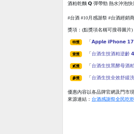
酒粕乾麵 𝗤 彈帶勁 熱水沖泡快速
#台酒 #10月感謝祭 #台酒經
獎項：(點獎項名稱可搜尋圖片)
「
𝗔𝗽𝗽𝗹𝗲 𝗶𝗣𝗵𝗼𝗻𝗲 𝟭𝟳
特獎
「
台酒生技酒粕逆齡 
壹獎
「
台酒生技黑酵母酒
貳獎
「
台酒生技全效舒緩
參獎
優惠內容以各品牌官網及門市
來源連結：
台酒感謝祭全民吃乾麵