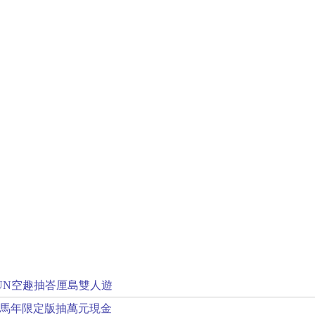
UN空趣抽峇厘島雙人遊
年馬年限定版抽萬元現金