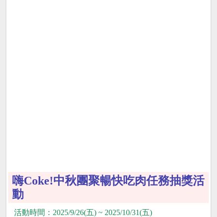
嗨Coke!中秋團聚暢快吃肉任務抽獎活
動
活動時間：2025/9/26(五) ~ 2025/10/31(五)