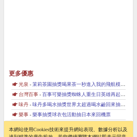
更多優惠
光泉
-
茉莉茶園抽獎喝果茶一秒進入我的飛航模式抽PS5
台灣百事
-
百事可樂抽獎蜘蛛人重生日英雄再起抽美國來回機票
味丹
-
味丹多喝水抽獎世界太超過喝水鹼回來抽iPhone17
樂事
-
樂事抽獎球衣包活動抽日本來回機票
★其他
-
酷比涼抽獎90週年馬年限定版抽萬元現金
本網站使用Cookies技術來提升網站表現、數據分析以及
達到精準的廣告投放，若您繼續瀏覽本網站即表示同意