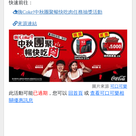
快速前往：
嗨Coke!中秋團聚暢快吃肉任務抽獎活動
來源連結
圖片來源
可口可樂
此活動可能
已過期
，您可以
回首頁
或
查看可口可樂相
關優惠訊息