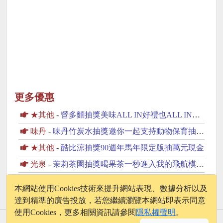
更多優惠
★其他
-
營多麵抽獎美味ALL IN好禮也ALL IN抽iPhone17
味丹
-
味丹竹炭水抽獎邀你一起支持動物保育抽2萬元旅遊金
★其他
-
酷比涼抽獎90週年馬年限定版抽萬元現金
光泉
-
茉莉茶園抽獎喝果茶一秒進入我的飛航模式抽PS5
樂事
-
樂事抽獎球衣包活動抽日本來回機票
本網站使用Cookies技術來提升網站表現、數據分析以及
達到精準的廣告投放，若您繼續瀏覽本網站即表示同意
使用Cookies，更多相關資訊請參閱
隱私權聲明
。