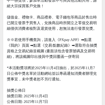
中一份獎項，參加本活動發票不可與其他活動共用，謝
絕大宗採買客戶兌換！
儲值金、禮物卡、商品禮劵、電子錢包等商品於售出時
已開立發票予買售人，兌換商品時所開立之零值交易明
細僅供消費者核對及退貨使用，恕無法進行發票兌獎。
※※若使用手機查詢，請進入《PXpay APP》➡點選
《我的》頁面 ➡點選《交易/點數紀錄》➡選取符合抽獎
資格之交易紀錄並截圖 (畫面須包含發票號碼及交易明
細)，將該截圖印出後與中獎回覆函一併寄回
*本活動獎項將於2025年11月4日抽出，於2025年11月7
日公佈中獎名單於活動網站並以專函通知消費者辦理兌
獎事宜，未中獎者恕不另行通知。
抽獎公佈日
抽獎日期: 2025年11月4日
公佈日期: 2025年11月7日