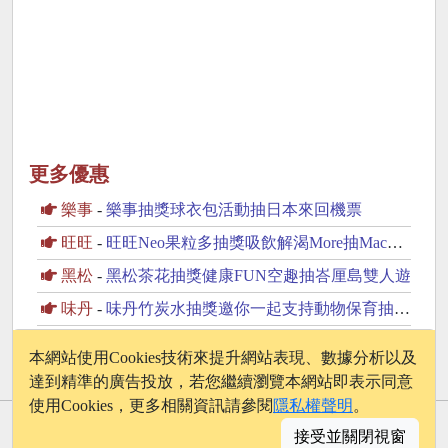
更多優惠
樂事
-
樂事抽獎球衣包活動抽日本來回機票
旺旺
-
旺旺Neo果粒多抽獎吸飲解渴More抽MacBook Neo
黑松
-
黑松茶花抽獎健康FUN空趣抽峇厘島雙人遊
味丹
-
味丹竹炭水抽獎邀你一起支持動物保育抽2萬元旅遊金
光泉
-
茉莉茶園抽獎喝果茶一秒進入我的飛航模式抽PS5
本網站使用Cookies技術來提升網站表現、數據分析以及
達到精準的廣告投放，若您繼續瀏覽本網站即表示同意
使用Cookies，更多相關資訊請參閱
隱私權聲明
。
© 2026 - onelife.tw
接受並關閉視窗