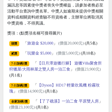
漏訊息等因素使中獎者喪失中獎權益，請參加者務必至
活動平台查詢中獎名單。中獎人如逾期未提供中獎相關
資料或相關資料經查驗不符資格者，主辦單位將取消其
中獎資格，不得異議。
獎項：(點獎項名稱可搜尋圖片)
「
旅遊金 $20,000
」
(價值20,000元)
(共5名)
頭獎
「
玩樂金 $5,000
」
(價值5,000元)
(共10名)
貳獎
「
【日月潭遊獵行腳】 遊獵Villa聚會所
7-11加碼1獎
狩獵屋/大雨林屋之雙人房一泊三食
」
(價值23,900元)
(共1名)
「
【Dyson】HD17 輕量吹風機 粉霧玫
7-11加碼2獎
瑰
」
(價值14,900元)
(共1名)
「
【了了礁溪】一泊二食 平原雙人房
」
全家加碼1獎
(價值23,100元)
(共1名)