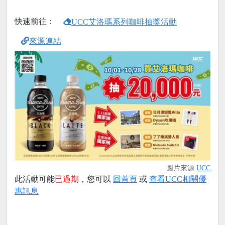
快速前往：
UCC艾洛瑪系列咖啡抽獎活動
來源連結
圖片來源
UCC
此活動可能
已過期
，您可以
回首頁
或
查看UCC相關優
惠訊息