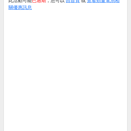
此活動可能
已過期
，您可以
回首頁
或
查看勁量電池相
關優惠訊息