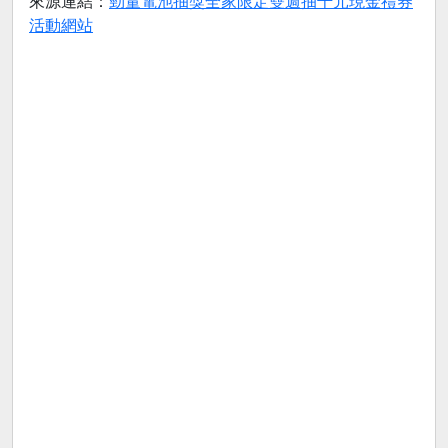
來源連結：
勁量電池抽獎全家限定雙週抽千元現金禮券
活動網站