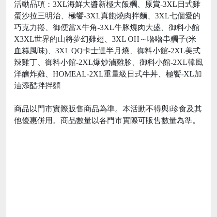
活動品項：3XL海鮮大醬新極大飯糰、原賞-3XL日式雞
蛋沙拉三明治、極饗-3XL真飽燒肉拌麵、3XL七個愛的
巧克力捲、御便當X牛角-3XL牛豚燒肉大盛、御料小館
X3XL世界的山將夢幻雞翅、3XL OH～嚕嚕串糰子(米
血糕風味)、3XL QQ卡士達半月燒、御料小館-2XL美式
辣雞丁、御料小館-2XL爆炒滷雞胗、御料小館-2XL韓風
洋釀炸雞、HOMEAL-2XL重量級日式牛丼、極饗-XL加
油添醋拌拌麵
商品以門市實際販售商品為準。本活動不得與i珍食及其
他優惠併用。商品數量以各門市實際可販售數量為準。