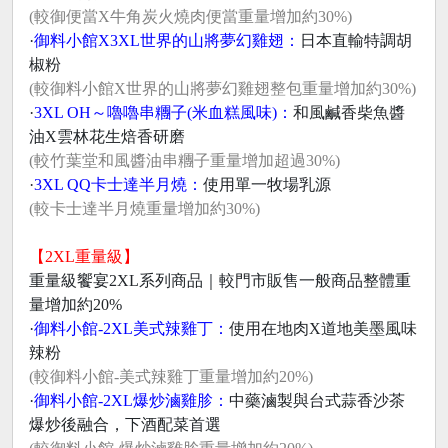
(較御便當X牛角炭火燒肉便當重量增加約30%)
·
御料小館X3XL世界的山將夢幻雞翅：
日本直輸特調胡
椒粉
(較御料小館X世界的山將夢幻雞翅整包重量增加約30%)
·
3XL OH～嚕嚕串糰子(米血糕風味)：
和風鹹香柴魚醬
油X雲林花生焙香研磨
(較竹葉堂和風醬油串糰子重量增加超過30%)
·
3XL QQ卡士達半月燒：
使用單一牧場乳源
(較卡士達半月燒重量增加約30%)
【2XL重量級】
重量級饗宴2XL系列商品｜較門市販售一般商品整體重
量增加約20%
·
御料小館-2XL美式辣雞丁：
使用在地肉X道地美墨風味
辣粉
(較御料小館-美式辣雞丁重量增加約20%)
·
御料小館-2XL爆炒滷雞胗：
中藥滷製與台式蒜香沙茶
爆炒後融合，下酒配菜首選