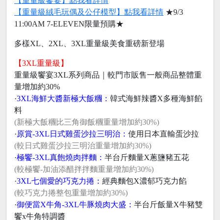
【重量級饗宴】點我看詳情
【重量級絨毛玩偶及公仔模型】點我看詳情
★9/3
11:00AM 7-ELEVEN限量預購★
多樣XL、2XL、3XL重量級美食重磅新登場
【3XL重量級】
重量級饗宴3XL系列商品｜較門市販售一般商品整體重
量增加約30%
·
3XL海鮮大醬新極大飯糰：
韓式海鮮辣醬X多種海鮮餡
料
(新極大飯糰比三角御飯糰重量增加約30%)
·
原賞-3XL日式雞蛋沙拉三明治：
使用日本直輸蛋沙拉
(較日式雞蛋沙拉三明治重量增加約30%)
·
極饗-3XL真飽燒肉拌麵：
半台斤麵量X蔥鹽豬五花
(較極饗-加油添醋拌拌麵重量增加約30%)
·
3XL七個愛的巧克力捲：
經典麵包X濃郁巧克力餡
(較巧克力捲整包重量增加約30%)
·
御便當X牛角-3XL牛豚燒肉大盛：
半台斤飯量X牛豬雙
饗x牛角特調醬