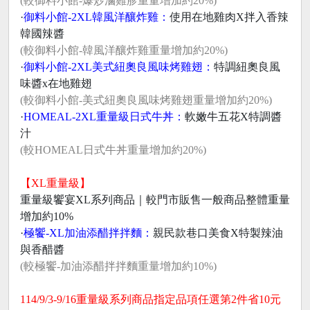
(較御料小館-爆炒滷雞胗重量增加約20%)
·
御料小館-2XL韓風洋釀炸雞：
使用在地雞肉X拌入香辣
韓國辣醬
(較御料小館-韓風洋釀炸雞重量增加約20%)
·
御料小館-2XL美式紐奧良風味烤雞翅：
特調紐奧良風
味醬x在地雞翅
(較御料小館-美式紐奧良風味烤雞翅重量增加約20%)
·
HOMEAL-2XL重量級日式牛丼：
軟嫩牛五花X特調醬
汁
(較HOMEAL日式牛丼重量增加約20%)
【XL重量級】
重量級饗宴XL系列商品｜較門市販售一般商品整體重量
增加約10%
·
極饗-XL加油添醋拌拌麵：
親民款巷口美食X特製辣油
與香醋醬
(較極饗-加油添醋拌拌麵重量增加約10%)
114/9/3-9/16重量級系列商品指定品項任選第2件省10元