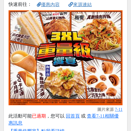
快速前往：
優惠內容
來源連結
圖片來源
7-11
此活動可能
已過期
，您可以
回首頁
或
查看7-11相關優
惠訊息