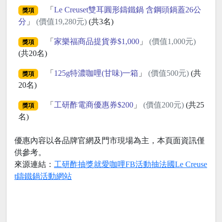
「
Le Creuset雙耳圓形鑄鐵鍋 含鋼頭鍋蓋26公
獎項
分
」
(價值19,280元)
(共3名)
「
家樂福商品提貨券$1,000
」
(價值1,000元)
獎項
(共20名)
「
125g特濃咖哩(甘味)一箱
」
(價值500元)
(共
獎項
20名)
「
工研酢電商優惠券$200
」
(價值200元)
(共25
獎項
名)
優惠內容以各品牌官網及門市現場為主，本頁面資訊僅
供參考。
來源連結：
工研酢抽獎就愛咖哩FB活動抽法國Le Creuse
t鑄鐵鍋活動網站