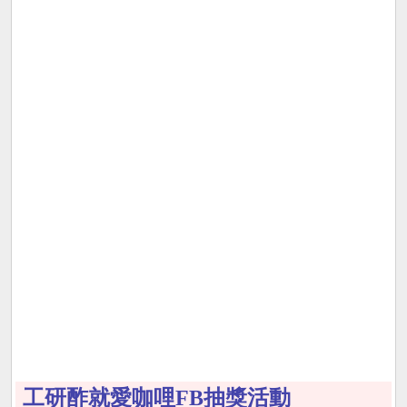
工研酢就愛咖哩FB抽獎活動