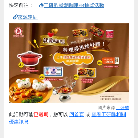
快速前往：
工研酢就愛咖哩FB抽獎活動
來源連結
圖片來源
工研酢
此活動可能
已過期
，您可以
回首頁
或
查看工研酢相關
優惠訊息