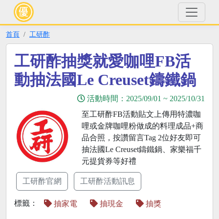
首頁
工研酢
工研酢抽獎就愛咖哩FB活
動抽法國Le Creuset鑄鐵鍋
活動時間：
2025/09/01
~
2025/10/31
至工研酢FB活動貼文上傳用特濃咖
哩或金牌咖哩粉做成的料理成品+商
品合照，按讚留言Tag 2位好友即可
抽法國Le Creuset鑄鐵鍋、家樂福千
元提貨券等好禮
工研酢官網
工研酢活動訊息
標籤：
抽家電
抽現金
抽獎