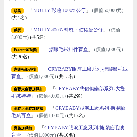
「
MOLLY 彩通 1000%公仔
」
(價值50,000元)
頭獎
(共1名)
「
MOLLY 400% 喬恩・伯格曼公仔
」
(價值
貳獎
8,000元)
(共5名)
「
搪膠毛絨掛件盲盒
」
(價值1,000元)
Farcent加碼獎
(共30名)
「
CRYBABY眼淚工廠系列-搪膠臉毛絨
家樂福加碼抽
盲盒
」
(價值1,000元)
(共13名)
「
CRYBABY悲傷俱樂部系列-大隻
全聯大全聯加碼抽
毛绒娃娃
」
(價值4,000元)
(共2名)
「
CRYBABY眼淚工廠系列-搪膠臉
全聯大全聯加碼抽
毛絨盲盒
」
(價值1,000元)
(共15名)
「
CRYBABY眼淚工廠系列-搪膠臉毛絨
寶雅加碼抽
盲盒
」
(價值1,000元)
(共10名)