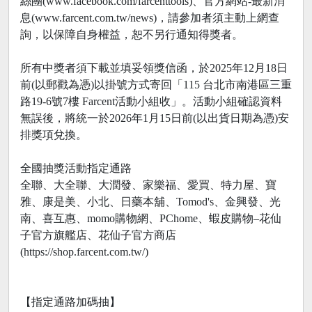
絲團(www.facebook.com/farcenttools)、官方網站-最新消
息(www.farcent.com.tw/news)，請參加者須主動上網查
詢，以保障自身權益，恕不另行通知得獎者。
所有中獎者須下載並填妥領獎信函，於2025年12月18日
前(以郵戳為憑)以掛號方式寄回「115 台北市南港區三重
路19-6號7樓 Farcent活動小組收」。活動小組確認資料
無誤後，將統一於2026年1月15日前(以出貨日期為憑)安
排獎項兌換。
全國抽獎活動指定通路
全聯、大全聯、大潤發、家樂福、愛買、特力屋、寶
雅、康是美、小北、日藥本舖、Tomod's、金興發、光
南、喜互惠、momo購物網、PChome、蝦皮購物–花仙
子官方旗艦店、花仙子官方商店
(https://shop.farcent.com.tw/)
【指定通路加碼抽】