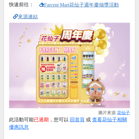
快速前往：
Farcent Mart花仙子週年慶抽獎活動
來源連結
圖片來源
花仙子
此活動可能
已過期
，您可以
回首頁
或
查看花仙子相關
優惠訊息