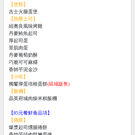
【堡類】
吉士火腿蛋堡
【熱壓土司】
紐奧良風味烤雞
丹麥鮪魚起司
厚起司蛋
里肌肉蛋
丹麥葡萄奶酥
巧脆可可麻糬
香帥芋泥金沙
【小吃】
獨饗厚蛋培根蛋餅
(區域販售)
【飯糰】
晶英府城肉燥米糕飯糰
【85元餐鮮食品項】
【捲餅】
爆漿起司燻腸捲餅
香帥芋頭肉鬆嫩蛋捲