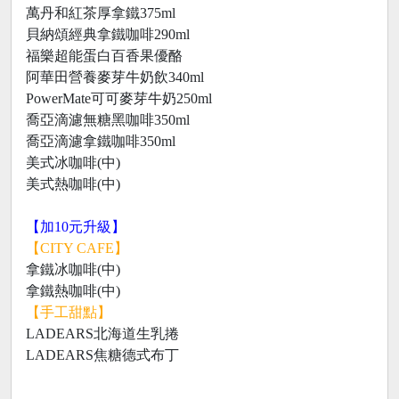
萬丹和紅茶厚拿鐵375ml
貝納頌經典拿鐵咖啡290ml
福樂超能蛋白百香果優酪
阿華田營養麥芽牛奶飲340ml
PowerMate可可麥芽牛奶250ml
喬亞滴濾無糖黑咖啡350ml
喬亞滴濾拿鐵咖啡350ml
美式冰咖啡(中)
美式熱咖啡(中)
【加10元升級】
【CITY CAFE】
拿鐵冰咖啡(中)
拿鐵熱咖啡(中)
【手工甜點】
LADEARS北海道生乳捲
LADEARS焦糖德式布丁