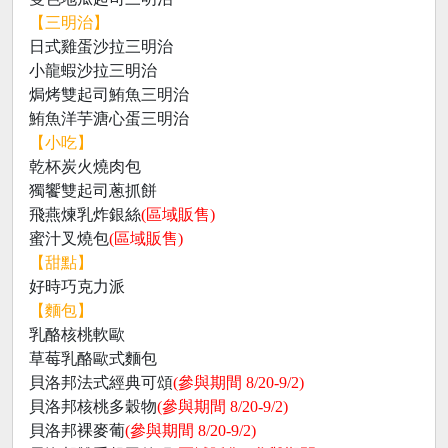
【三明治】
日式雞蛋沙拉三明治
小龍蝦沙拉三明治
焗烤雙起司鮪魚三明治
鮪魚洋芋溏心蛋三明治
【小吃】
乾杯炭火燒肉包
獨饗雙起司蔥抓餅
飛燕煉乳炸銀絲
(區域販售)
蜜汁叉燒包
(區域販售)
【甜點】
好時巧克力派
【麵包】
乳酪核桃軟歐
草莓乳酪歐式麵包
貝洛邦法式經典可頌
(參與期間 8/20-9/2)
貝洛邦核桃多穀物
(參與期間 8/20-9/2)
貝洛邦裸麥葡
(參與期間 8/20-9/2)