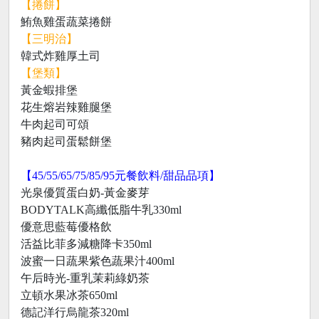
【捲餅】
鮪魚雞蛋蔬菜捲餅
【三明治】
韓式炸雞厚土司
【堡類】
黃金蝦排堡
花生熔岩辣雞腿堡
牛肉起司可頌
豬肉起司蛋鬆餅堡
【45/55/65/75/85/95元餐飲料/甜品品項】
光泉優質蛋白奶-黃金麥芽
BODYTALK高纖低脂牛乳330ml
優意思藍莓優格飲
活益比菲多減糖降卡350ml
波蜜一日蔬果紫色蔬果汁400ml
午后時光-重乳茉莉綠奶茶
立頓水果冰茶650ml
德記洋行烏龍茶320ml