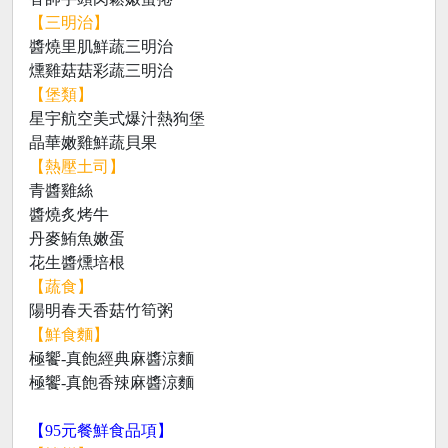
【三明治】
醬燒里肌鮮蔬三明治
燻雞菇菇彩蔬三明治
【堡類】
星宇航空美式爆汁熱狗堡
晶華嫩雞鮮蔬貝果
【熱壓土司】
青醬雞絲
醬燒炙烤牛
丹麥鮪魚嫩蛋
花生醬燻培根
【蔬食】
陽明春天香菇竹筍粥
【鮮食麵】
極饗-真飽經典麻醬涼麵
極饗-真飽香辣麻醬涼麵
【95元餐鮮食品項】