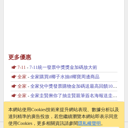
更多優惠
7-11
-
7-11統一發票中獎獎金加碼放大術
全家
-
全家購買if椰子水抽if椰寶周邊商品
全家
-
全家兌中獎發票購物金加碼送最高回饋100元購物金
全家
-
全家圭賢揪你了抽圭賢親筆簽名海報送圭賢小卡杯墊
7-11
-
來7-11繳停車費贈購物金抽Bose防水防塵藍芽喇叭
本網站使用Cookies技術來提升網站表現、數據分析以及
達到精準的廣告投放，若您繼續瀏覽本網站即表示同意
使用Cookies，更多相關資訊請參閱
隱私權聲明
。