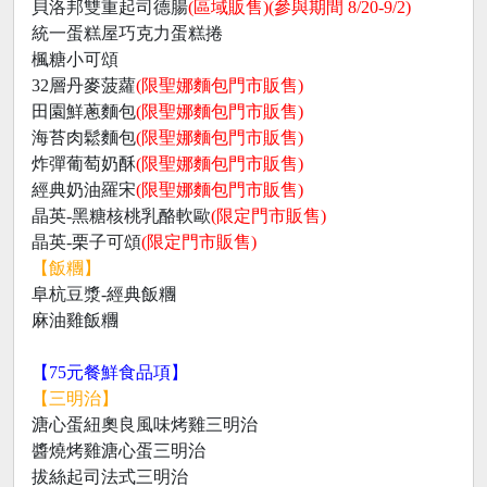
貝洛邦雙重起司德腸
(區域販售)
(參與期間 8/20-9/2)
統一蛋糕屋巧克力蛋糕捲
楓糖小可頌
32層丹麥菠蘿
(限聖娜麵包門市販售)
田園鮮蔥麵包
(限聖娜麵包門市販售)
海苔肉鬆麵包
(限聖娜麵包門市販售)
炸彈葡萄奶酥
(限聖娜麵包門市販售)
經典奶油羅宋
(限聖娜麵包門市販售)
晶英-黑糖核桃乳酪軟歐
(限定門市販售)
晶英-栗子可頌
(限定門市販售)
【飯糰】
阜杭豆漿-經典飯糰
麻油雞飯糰
【75元餐鮮食品項】
【三明治】
溏心蛋紐奧良風味烤雞三明治
醬燒烤雞溏心蛋三明治
拔絲起司法式三明治