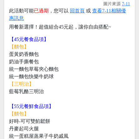
圖片來源
7-11
此活動可能
已過期
，您可以
回首頁
或
查看7-11相關優
惠訊息
用餐新選擇！超值組合45元起，讓你自由搭配~
【45元餐食品項】
【麵包】
蛋黃奶香麵包
奶油手撕餐包
統一麵包草莓夾心麵包
統一麵包快樂牛奶球
【三明治】
藍莓乳酪三明治
【55元餐鮮食品項】
【麵包】
好時-可可雙餡鬆餅
丹麥起司火腿
統一蛋糕屋蒸果子牛奶戚風