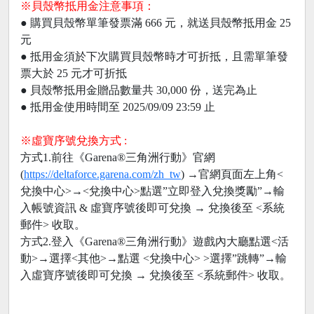
※貝殼幣抵用金注意事項：
● 購買貝殼幣單筆發票滿 666 元，就送貝殼幣抵用金 25
元
● 抵用金須於下次購買貝殼幣時才可折抵，且需單筆發
票大於 25 元才可折抵
● 貝殼幣抵用金贈品數量共 30,000 份，送完為止
● 抵用金使用時間至 2025/09/09 23:59 止
※虛寶序號兌換方式 :
方式1.前往《Garena®三角洲行動》官網
(
https://deltaforce.garena.com/zh_tw
) →官網頁面左上角<
兌換中心>→<兌換中心>點選”立即登入兌換獎勵”→輸
入帳號資訊 & 虛寶序號後即可兌換 → 兌換後至 <系統
郵件> 收取。
方式2.登入《Garena®三角洲行動》遊戲內大廳點選<活
動>→選擇<其他>→點選 <兌換中心> >選擇”跳轉”→輸
入虛寶序號後即可兌換 → 兌換後至 <系統郵件> 收取。