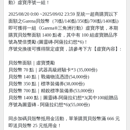
動》虛寶序號一組！
2025/08/20 0:00 ~2025/09/02 23:59 至統一超商購買以下
面額之Garena貝殼幣（70點/140點/350點/700點/1400點)
即可獲得一組《Garena®三角洲行動》虛寶序號，本期
購買貝殼幣面額 1400 點者，其中有 100 組虛寶贈品序
號為雙倍獎勵 (圖靈磚-阿薩拉幻想*6)！
序號兌換後可獲得限定虛寶，請參考下方【虛寶內容】:
貝殼幣面額｜虛寶獎勵
貝殼幣 70 點｜武器高級經驗卡*3 (35,000份)
貝殼幣 140 點｜戰備物流憑證(54,000份)
貝殼幣 350 點｜標準裝備券(38,000份)
貝殼幣 700 點｜精銳標準裝備券(53,000份)
貝殼幣 1400 點｜圖靈磚-阿薩拉幻想*3(其中100組贈品
序號為圖靈磚 - 阿薩拉幻想*6)(55,000份)
同步加碼貝殼幣抵用金活動，單筆購買貝殼幣滿 666 元
即送貝殼幣 25 元抵用金！