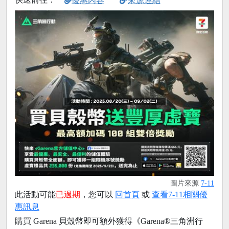
優惠內容
來源連結
圖片來源
7-11
此活動可能
已過期
，您可以
回首頁
或
查看7-11相關優
惠訊息
購買 Garena 貝殼幣即可額外獲得《Garena®三角洲行