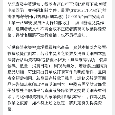
簡訊寄發中獎通知，得獎者須自行至活動網頁下載 領獎
申請回函，並檢附相關文件，最遲須於2025/10/03(五)前
掛號郵寄寄回(以郵戳日期為憑)【709015台南市安南區
工業一路86號 展晟照明行銷部 收】，續可辦理兌獎作
業。逾期者或文件不齊全或不正確者將視同放棄得獎資
格，得獎名額將不進行遞補，也不另行通知。
活動僅限家樂福賣場購買舞光產品，參與本抽獎之發票/
收據須提供副本。若遇中獎者之發票及消費明細副本無
法符合活動資格時(包括但不限於：無法確認品項、發票
號碼、數量、消費日期)，則視為無效。若發票上無購買
產品明細，可連同出貨單或訂購單作為明細附件，且兩
者金額需相同。若發票存於電子載具，請務必於購買商
品時告知店家印出消費明細副本，中獎者需至財政部電
子發票整合服務平台查詢該登錄發票之交易明細表並列
印，將此列印資料同店家消費明細副本寄回，作為兌獎
作業之依據，如不符上述之規定，將判定喪失得獎資
格。