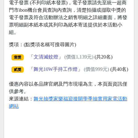
電子發票 (不列印紙本發票)，電子發票請先至統一超商
門市ibon機台會員查詢內查詢，清楚拍攝或擷取中獎的
電子發票及符合活動辦法之銷售明細之詳細畫面，將發
票明細副本紙本或其列印為紙本寄送提供於本活動小
組。
獎項：(點獎項名稱可搜尋圖片)
「
文清滅蚊燈
」
(價值1,139元)
(共20名)
壹獎
「
舞光10W手持工作燈
」
(價值999元)
(共40名)
貳獎
優惠內容以各品牌官網及門市現場為主，本頁面資訊僅
供參考。
來源連結：
舞光抽獎家樂福迎接開學季抽實用家電活動
網站