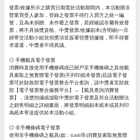
發票/收據所示之購買日期需於活動期間內，本活動限非
營業買受人參加，登錄之發票不得打入買方之統一編
號，且為未捐贈、未作廢之發票，若經確認非屬有效發
票，將不具抽獎資格。中獎發票/收據副本(含明細)一旦
經寄交活動小組兌領獎項並簽署領獎領據後，即不得要
求退還，中獎者不得異議。
◎ 手機載具電子發票
消費時直接使用手機條碼或已歸戶至手機條碼之其他載
具索取之無實體電子發票(不列印紙本發票)且該電子發
票可於財政部電子發票整合平台查詢，請中獎者至財政
部【電子發票整合服務平台】→【載具查詢消費發
票】，清楚拍攝或擷取中獎的電子發票及符合活動辦法
之銷售明細之詳細畫面，將發票明細副本紙本或其列印
為紙本寄送提供於本活動小組。
◎ 非手機條碼電子發票
使用非手機條碼之載具(如：icash等)消費並索取無實體