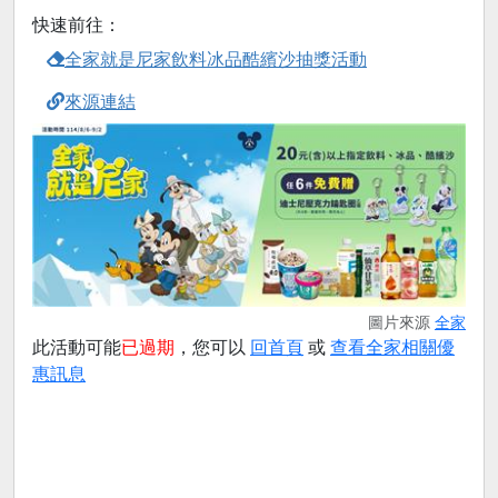
快速前往：
全家就是尼家飲料冰品酷繽沙抽獎活動
來源連結
圖片來源
全家
此活動可能
已過期
，您可以
回首頁
或
查看全家相關優
惠訊息