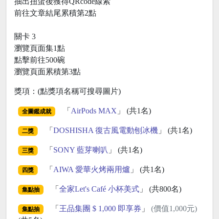
抽出扭蛋後獲得QRcode線索
前往文章結尾累積第2點
關卡 3
瀏覽頁面集1點
點擊前往500碗
瀏覽頁面累積第3點
獎項：(點獎項名稱可搜尋圖片)
「
AirPods MAX
」 (共1名)
全圖鑑成就
「
DOSHISHA 復古風電動刨冰機
」 (共1名)
二獎
「
SONY 藍芽喇叭
」 (共1名)
三獎
「
AIWA 愛華火烤兩用爐
」 (共1名)
四獎
「
全家Let's Café 小杯美式
」 (共800名)
集點抽
「
王品集團 $ 1,000 即享券
」
(價值1,000元)
集點抽