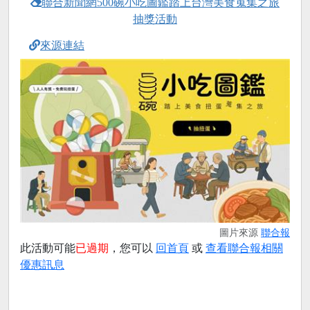
聯合新聞網500碗小吃圖鑑踏上台灣美食蒐集之旅
抽獎活動
來源連結
圖片來源
聯合報
此活動可能
已過期
，您可以
回首頁
或
查看聯合報相關
優惠訊息