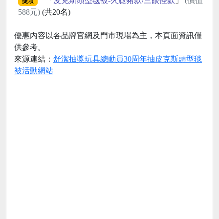
「
皮克斯頭型毯被-火腿豬款/三眼怪款
」
(價值
獎項
588元)
(共20名)
優惠內容以各品牌官網及門市現場為主，本頁面資訊僅
供參考。
來源連結：
舒潔抽獎玩具總動員30周年抽皮克斯頭型毯
被活動網站