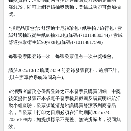
抽獎資格：活動期間內於指定通路購買舒潔指定商品*
滿$179，即可上網登錄抽奬活動，登錄成功即可參加抽
獎。
*指定品項包含: 舒潔迪士尼袖珍包 / 紙手帕 / 旅行包 / 雲
絨舒適抽取衛生紙90抽x12包(條碼4710114830344) / 雲絨
舒適抽取衛生紙90抽x8包(條碼4710114817598)
每張發票限登錄一次，每張發票僅有一次中獎機會。
請於2025/10/12 晚間23:59 前登錄發票資料，逾期不計。
(以主辦單位系統時間為主)。
※消費者請務必保留登錄之正本發票及購買明細，中獎
後須提供發票正本或電子發票載具截圖及購買明細給活
動小組查驗，發票須能清楚辨識購買舒潔系列商品品
名，且發票上打印之日期必須在活動期間2025/7/3-
2025/10/8內；如提供標示不完整、無法辨識者，視同無
效。