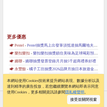
更多優惠
Pentel
-
Pentel抽獎馬上出發筆須抵達抽馬爾地夫雙人來回機票
樂扣樂扣
-
樂扣樂扣抽獎鎖住美味為足球喝彩預測冠軍抽16888元現金
嬌聯
-
嬌聯抽獎發票登錄月月抽5千超商禮券好禮
永豐餘
-
橘子工坊抽獎2026品牌月抽日本旅遊金、dyson家電
優的生活大師
-
UDiLiFE抽獎夏日應援抽花蓮遠雄星級住宿券
本網站使用Cookies技術來提升網站表現、數據分析以及
達到精準的廣告投放，若您繼續瀏覽本網站即表示同意
使用Cookies，更多相關資訊請參閱
隱私權聲明
。
© 2026 - onelife.tw
接受並關閉視窗
│
版權聲明
│
隱私權政策
│
聯絡我們