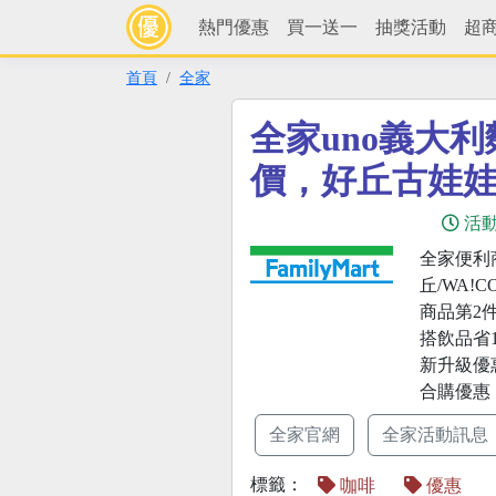
熱門優惠
買一送一
抽獎活動
超
首頁
全家
全家uno義大
價，好丘古娃
活
全家便利
丘/WA!
商品第2件6
搭飲品省10
新升級優
合購優惠
全家官網
全家活動訊息
標籤：
咖啡
優惠