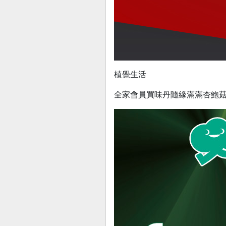
植覺生活
全家會員買味丹隨緣滿滿杏鮑菇