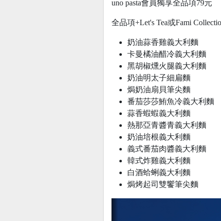
uno pasta會員獨享全品項79元
全品項+Let's Tea或Fami Colle
奶油蒜香雞義大利麵
卡曼橘油醋冷義大利麵
黑胡椒燻火腿義大利麵
奶油明太子細扁麵
焗奶油扇貝筆尖麵
番茄莎莎鮪魚冷義大利麵
蒜香蝦蝦義大利麵
熱那亞青醬青義大利麵
奶油培根義大利麵
義式番茄肉醬義大利麵
韓式炸雞義大利麵
白酒蛤蜊義大利麵
焗烤起司雙饗筆尖麵