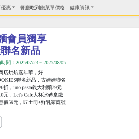
商優惠
餐廳吃到飽菜單價格
健康資訊
利麵會員獨享
娃聯名新品
動時間：
2025/07/23
~
2025/08/05
商店烘焙嘉年華，好
COOKIES聯名新品，古娃娃聯名
折，uno pasta義大利麵79元
元，Let's Cafe大杯冰磚拿鐵
惠價59元，匠土司+鮮乳家庭號