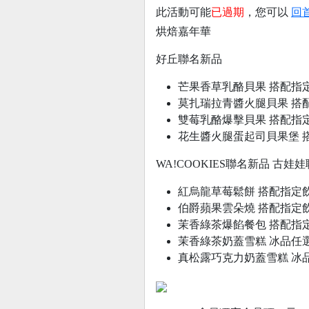
此活動可能
已過期
，您可以
回
烘焙嘉年華
好丘聯名新品
芒果香草乳酪貝果 搭配指
莫扎瑞拉青醬火腿貝果 搭
雙莓乳酪爆擊貝果 搭配指
花生醬火腿蛋起司貝果堡 
WA!COOKIES聯名新品 古娃
紅烏龍草莓鬆餅 搭配指定飲
伯爵蘋果雲朵燒 搭配指定飲
茉香綠茶爆餡餐包 搭配指
茉香綠茶奶蓋雪糕 冰品任選
真松露巧克力奶蓋雪糕 冰品