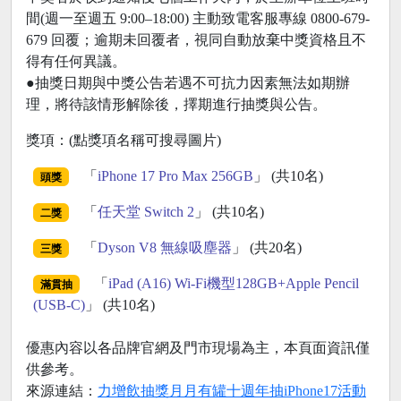
間(週一至週五 9:00–18:00) 主動致電客服專線 0800-679-
679 回覆；逾期未回覆者，視同自動放棄中獎資格且不
得有任何異議。
●抽獎日期與中獎公告若遇不可抗力因素無法如期辦
理，將待該情形解除後，擇期進行抽獎與公告。
獎項：(點獎項名稱可搜尋圖片)
「
iPhone 17 Pro Max 256GB
」 (共10名)
頭獎
「
任天堂 Switch 2
」 (共10名)
二獎
「
Dyson V8 無線吸塵器
」 (共20名)
三獎
「
iPad (A16) Wi-Fi機型128GB+Apple Pencil
滿貫抽
(USB-C)
」 (共10名)
優惠內容以各品牌官網及門市現場為主，本頁面資訊僅
供參考。
來源連結：
力增飲抽獎月月有罐十週年抽iPhone17活動