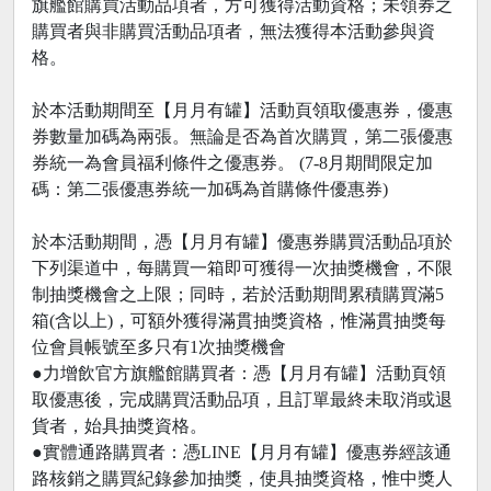
旗艦館購買活動品項者，方可獲得活動資格；未領券之
購買者與非購買活動品項者，無法獲得本活動參與資
格。
於本活動期間至【月月有罐】活動頁領取優惠券，優惠
券數量加碼為兩張。無論是否為首次購買，第二張優惠
券統一為會員福利條件之優惠券。 (7-8月期間限定加
碼：第二張優惠券統一加碼為首購條件優惠券)
於本活動期間，憑【月月有罐】優惠券購買活動品項於
下列渠道中，每購買一箱即可獲得一次抽獎機會，不限
制抽獎機會之上限；同時，若於活動期間累積購買滿5
箱(含以上)，可額外獲得滿貫抽獎資格，惟滿貫抽獎每
位會員帳號至多只有1次抽獎機會
●力增飲官方旗艦館購買者：憑【月月有罐】活動頁領
取優惠後，完成購買活動品項，且訂單最終未取消或退
貨者，始具抽獎資格。
●實體通路購買者：憑LINE【月月有罐】優惠券經該通
路核銷之購買紀錄參加抽獎，使具抽獎資格，惟中獎人