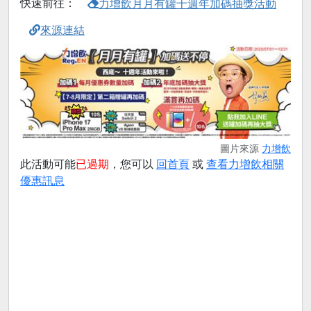
快速前往：
力增飲月月有罐十週年加碼抽獎活動
來源連結
圖片來源
力增飲
此活動可能
已過期
，您可以
回首頁
或
查看力增飲相關
優惠訊息