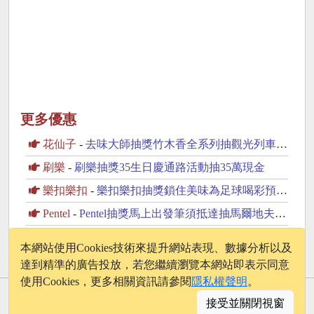
更多優惠
花仙子
-
去味大師抽獎竹木香全系列抽觀光列車海風號雙人遊
刷樂
-
刷樂抽獎35生日慶通路活動抽35萬現金
樂扣樂扣
-
樂扣樂扣抽獎鎖住美味為足球喝彩預測冠軍抽16888元現金
Pentel
-
Pentel抽獎馬上出發筆須抵達抽馬爾地夫雙人來回機票
優的生活大師
-
UDiLiFE抽獎夏日應援抽花蓮遠雄星級住宿券
本網站使用Cookies技術來提升網站表現、數據分析以及
達到精準的廣告投放，若您繼續瀏覽本網站即表示同意
使用Cookies，更多相關資訊請參閱
隱私權聲明
。
© 2026 - onelife.tw
接受並關閉視窗