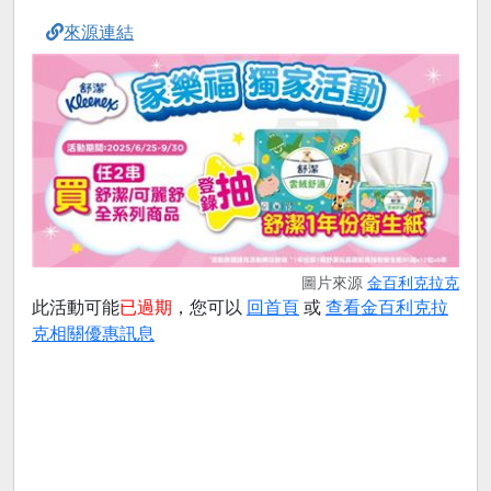
來源連結
圖片來源
金百利克拉克
此活動可能
已過期
，您可以
回首頁
或
查看金百利克拉
克相關優惠訊息