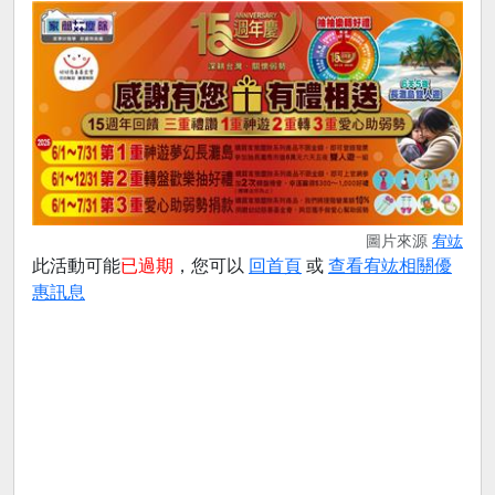
圖片來源
宥竑
此活動可能
已過期
，您可以
回首頁
或
查看宥竑相關優
惠訊息