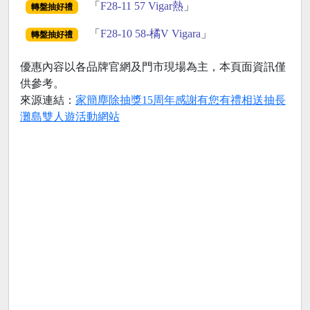
「
F28-11 57 Vigar熱
」
轉盤抽好禮
「
F28-10 58-橘V Vigara
」
轉盤抽好禮
優惠內容以各品牌官網及門市現場為主，本頁面資訊僅
供參考。
來源連結：
家簡塵除抽獎15周年感謝有您有禮相送抽長
灘島雙人遊活動網站