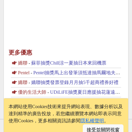
更多優惠
嬌聯
-
蘇菲抽獎Chill涼一夏抽日本來回機票
Pentel
-
Pentel抽獎馬上出發筆須抵達抽馬爾地夫雙人來回機票
嬌聯
-
嬌聯抽獎發票登錄月月抽5千超商禮券好禮
優的生活大師
-
UDiLiFE抽獎夏日應援抽花蓮遠雄星級住宿券
花仙子
-
去味大師抽獎竹木香全系列抽觀光列車海風號雙人遊
本網站使用Cookies技術來提升網站表現、數據分析以及
達到精準的廣告投放，若您繼續瀏覽本網站即表示同意
使用Cookies，更多相關資訊請參閱
隱私權聲明
。
© 2026 - onelife.tw
接受並關閉視窗