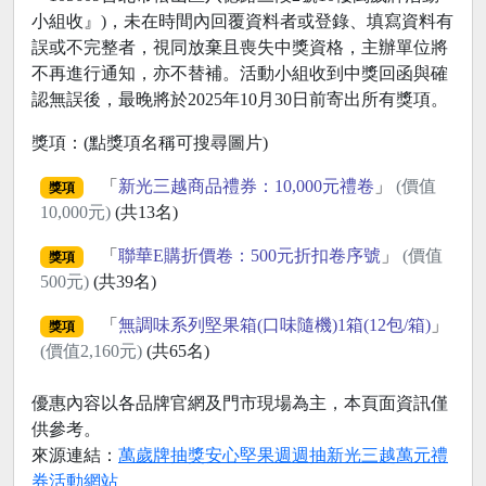
小組收』)，未在時間內回覆資料者或登錄、填寫資料有
誤或不完整者，視同放棄且喪失中獎資格，主辦單位將
不再進行通知，亦不替補。活動小組收到中獎回函與確
認無誤後，最晚將於2025年10月30日前寄出所有獎項。
獎項：(點獎項名稱可搜尋圖片)
「
新光三越商品禮券：10,000元禮卷
」
(價值
獎項
10,000元)
(共13名)
「
聯華E購折價卷：500元折扣卷序號
」
(價值
獎項
500元)
(共39名)
「
無調味系列堅果箱(口味隨機)1箱(12包/箱)
」
獎項
(價值2,160元)
(共65名)
優惠內容以各品牌官網及門市現場為主，本頁面資訊僅
供參考。
來源連結：
萬歲牌抽獎安心堅果週週抽新光三越萬元禮
券活動網站