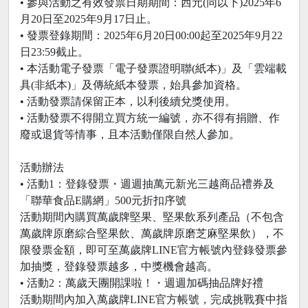
• 參與活動之有效發票日期期間：西元(同以下)2025年6
月20日至2025年9月17日止。
• 發票登錄期間：2025年6月20日00:00起至2025年9月22
日23:59截止。
• 本活動電子發票「電子發票證明聯(紙本)」及「雲端載
具(非紙本)」及傳統紙本發票，始具參加資格。
• 活動發票請保留正本，以利後續兌獎使用。
• 活動發票不得開立買方統一編號，亦不得有捐贈、作
廢或退貨等情事，且本活動僅限自然人參加。
活動辦法
• 活動1：登錄發票・週週抽萬元新光三越商品禮券及
「聯華食品E購網」500元折扣序號
活動期間內購買萬歲牌堅果、堅果飲系列產品（不包含
萬歲牌原磨綜合堅果飲、萬歲牌原磨芝麻堅果飲），不
限發票金額，即可至萬歲牌LINE官方帳號內登錄發票參
加抽獎，登錄發票越多，中獎機會越高。
• 活動2：萬歲天團開課啦！・週週加碼抽品牌好禮
活動期間內加入萬歲牌LINE官方帳號，完成挑戰賽中指