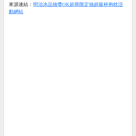
來源連結：
明治冰品抽獎OK超商限定抽超級杯抱枕活
動網站