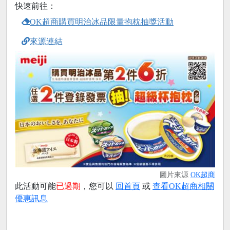
快速前往：
OK超商購買明治冰品限量抱枕抽獎活動
來源連結
圖片來源
OK超商
此活動可能
已過期
，您可以
回首頁
或
查看OK超商相關
優惠訊息