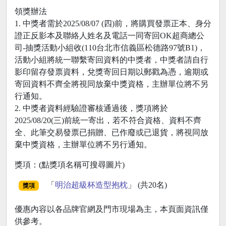
領獎辦法
1. 中獎者需於2025/08/07 (四)前，將購買發票正本、身分
證正反影本及聯絡人姓名及電話一同寄回OK超商總公
司-抽獎活動小組收(110台北市信義區松德路97號B1)，
活動小組將統一聯繫寄回資料的中獎者，中獎者請自行
影印留存發票資料，兌獎寄回日期以郵戳為憑，逾期或
寄回資料不齊全將視同放棄中獎資格，主辦單位將不另
行通知。
2. 中獎者資料經驗證審核通過後，獎項將於
2025/08/20(三)前統一寄出，若不符合資格、資料不齊
全、此筆交易發票已捐贈、已作廢或已退貨，將視同放
棄中獎資格，主辦單位將不另行通知。
獎項：(點獎項名稱可搜尋圖片)
「
明治超級杯造型抱枕
」 (共20名)
獎項
優惠內容以各品牌官網及門市現場為主，本頁面資訊僅
供參考。