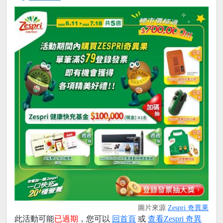
圖片來源
Zespri 奇異果
此活動可能
已過期
，您可以
回首頁
或
查看Zespri 奇異