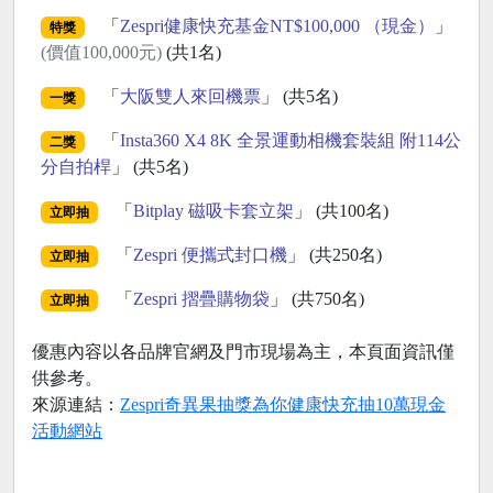
「
Zespri健康快充基金NT$100,000 （現金）
」
特獎
(價值100,000元)
(共1名)
「
大阪雙人來回機票
」 (共5名)
一獎
「
Insta360 X4 8K 全景運動相機套裝組 附114公
二獎
分自拍桿
」 (共5名)
「
Bitplay 磁吸卡套立架
」 (共100名)
立即抽
「
Zespri 便攜式封口機
」 (共250名)
立即抽
「
Zespri 摺疊購物袋
」 (共750名)
立即抽
優惠內容以各品牌官網及門市現場為主，本頁面資訊僅
供參考。
來源連結：
Zespri奇異果抽獎為你健康快充抽10萬現金
活動網站