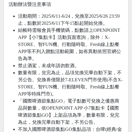
活動辦法暨注意事項
活動期間：2025/6/11-6/24，兌換至2025/6/26 23:59
止，點數於2025/6/11下午15點起開始兌換。
結帳時需報會員手機號碼，點數請上OPENPOINT
APP【小7集點卡】活動頁面查詢，除外：X-
STORE、智FUN機、行動隨時取、Fresh線上點餐
APP等不列入贈點活動範圍，如有異動依照官網公
告為準。
禁止酒駕，未成年請勿飲酒。
數量有限，兌完為止，品項兌換完畢自動下架，不
另公告。兌換券僅限於7-ELEVEN門市使用(不含X-
STORE、智FUN機、行動隨時取、Fresh線上點餐
APP等特殊門市)。
「國際啤酒節集點GO」電子點數可兌換之優惠商
品與數量，依OPENPOINT APP 小7集點卡【國際
啤酒節集點GO】上架品項為準，數量有限，兌完
為止，兌換完畢自動下架，不另公告。
不加入國際啤酒節集點GO集點品項：台啤(經典/金