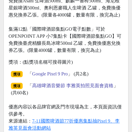
免費換Asahi 生啤酒500ml、麒麟一番榨500ml、海尼根
星銀啤酒500ml、奧利恩麥職人生啤酒 乙罐，免費換優
惠兌換券乙張。(限量各4000罐，數量有限，換完為止)
集滿12點「國際啤酒節集點GO電子點數」可於
OPENPOINT APP 小7集點卡【國際啤酒節集點GO】可
免費換臺虎精釀長島冰啤500ml 乙罐，免費換優惠兌換
券乙張。(限量4000罐，數量有限，換完為止)
獎項：(點獎項名稱可搜尋圖片)
「
Google Pixel 9 Pro
」 (共2名)
獎項
「
高雄啤酒音樂節 李雅英拍照見面會資格
」
獎項
(共60名)
優惠內容以各品牌官網及門市現場為主，本頁面資訊僅
供參考。
來源連結：
7-11國際啤酒節77折優惠集點抽Pixel 9、李
雅英見面會活動網站