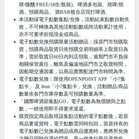
牌/微醺/FREE/18生/瓶裝)、啤酒多包裝、燒啤/燒
酒、預購商品、 酒BAR複合店現打啤酒。
本活動採電子點數集點/兌換，活動結束點數自動失
效，不可轉換為其他活動點數或跨活動累計使用，
亦不可要求折抵現金或商品。
電子點數兌換預購限量活動贈品：採原門市預購取
貨，預購商品取貨日依預購交易明細單上取貨日為
準，需於取貨日60日內到店領取，逾期門市不負保
相關保管責任，離島及偏遠地區門市之取貨時間，
因船期交通因素，以商品實際配達門市時間為準。
電子點數兌換：限使用OPENPOINT APP 「小7集
點卡」 及 ibon「小7集點卡」兌換，活動贈品/商品
數量依各門市庫存數及可預購數量為準。
「國際啤酒節集點GO」電子點數為無償贈與之點
數，一經使用即不得要求退還。
購買指定商品取得該集點活動的電子點數後，若原
商品要退貨時，電子點數需同時扣回，當原持有的
電子點數已兌換為贈品或商品優惠時，應將所兌換
之贈品同時交還給門市，再一併進行商品退貨作