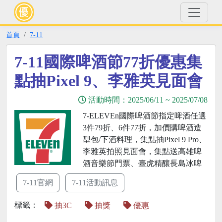
首頁
7-11
7-11國際啤酒節77折優惠集
點抽Pixel 9、李雅英見面會
活動時間：
2025/06/11
~
2025/07/08
7-ELEVEn國際啤酒節指定啤酒任選
3件79折、6件77折，加價購啤酒造
型包/下酒料理，集點抽Pixel 9 Pro、
李雅英拍照見面會，集點送高雄啤
酒音樂節門票、臺虎精釀長島冰啤
7-11官網
7-11活動訊息
標籤：
抽3C
抽獎
優惠