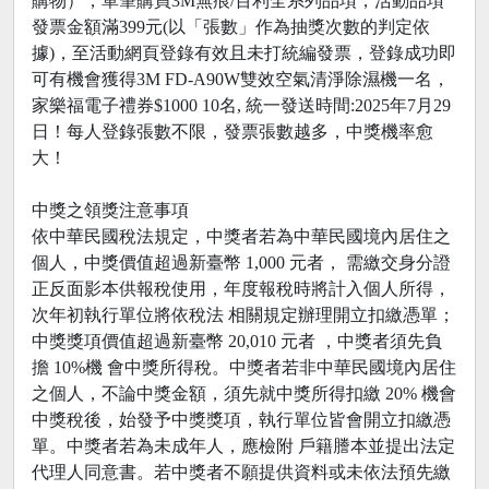
購物），單筆購買3M無痕/百利全系列品項，活動品項
發票金額滿399元(以「張數」作為抽獎次數的判定依
據)，至活動網頁登錄有效且未打統編發票，登錄成功即
可有機會獲得3M FD-A90W雙效空氣清淨除濕機一名，
家樂福電子禮券$1000 10名, 統一發送時間:2025年7月29
日！每人登錄張數不限，發票張數越多，中獎機率愈
大！
中獎之領獎注意事項
依中華民國稅法規定，中獎者若為中華民國境內居住之
個人，中獎價值超過新臺幣 1,000 元者， 需繳交身分證
正反面影本供報稅使用，年度報稅時將計入個人所得，
次年初執行單位將依稅法 相關規定辦理開立扣繳憑單；
中獎獎項價值超過新臺幣 20,010 元者 ，中獎者須先負
擔 10%機 會中獎所得稅。中獎者若非中華民國境內居住
之個人，不論中獎金額，須先就中獎所得扣繳 20% 機會
中獎稅後，始發予中獎獎項，執行單位皆會開立扣繳憑
單。中獎者若為未成年人，應檢附 戶籍謄本並提出法定
代理人同意書。若中獎者不願提供資料或未依法預先繳