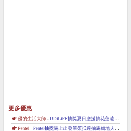
更多優惠
優的生活大師
-
UDiLiFE抽獎夏日應援抽花蓮遠雄星級住宿券
Pentel
-
Pentel抽獎馬上出發筆須抵達抽馬爾地夫雙人來回機票