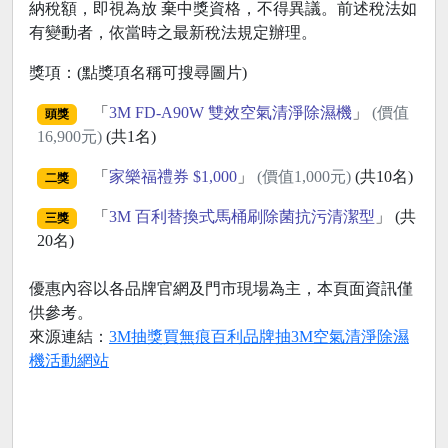
納稅額，即視為放 棄中獎資格，不得異議。前述稅法如
有變動者，依當時之最新稅法規定辦理。
獎項：(點獎項名稱可搜尋圖片)
「
3M FD-A90W 雙效空氣清淨除濕機
」
(價值
頭獎
16,900元)
(共1名)
「
家樂福禮券 $1,000
」
(價值1,000元)
(共10名)
二獎
「
3M 百利替換式馬桶刷除菌抗污清潔型
」 (共
三獎
20名)
優惠內容以各品牌官網及門市現場為主，本頁面資訊僅
供參考。
來源連結：
3M抽獎買無痕百利品牌抽3M空氣清淨除濕
機活動網站