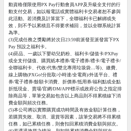
動資格僅限使用PX Pay行動會員APP及升級全支付的行
動支付交易，如以報電話或實體福利卡交易者恕不參與
此活動。若消費及計算當下，全聯福利卡已解綁或失
效，則不予以累積且不得要求補回，並以全聯系統計算
為準。
(3)完成任務之獎勵將於次日23:59前派發至派發當下PX
Pay 預設之福利卡。
(4)菸品、一歲以下嬰幼兒奶粉、福利卡/儲值卡/PXPay
或全支付儲值、購買紙本禮券/電子禮券/禮卡/電子禮卡/
全聯福利卡、代收/代售(雙北專用垃圾袋…等)、繳費、
線上購物(PXGo!分批取/小時達/全電商)/外送平台、禮
券/電子禮券/餘額卡消費、折價券/抵用券/福利點或全點
折抵現金、賣場/官網/DM/APP標示或政府公告之指定排
除商品等，單筆交易如包含以上商品則不得累積線下消
費金額與頻次任務。
(5)本公司將以實際購買成功時間及有效金額計算任務，
若購買失敗、取消、退貨等因素，該筆交易將不得累積
任務，如已累積任務，則會扣回累積消費金額與頻次。
(6)若遇退換貨之情況，則扣除累積消費金額與頻次。