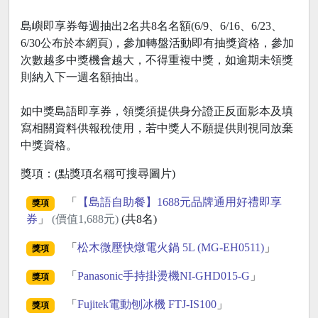
島嶼即享券每週抽出2名共8名名額(6/9、6/16、6/23、
6/30公布於本網頁)，參加轉盤活動即有抽獎資格，參加
次數越多中獎機會越大，不得重複中獎，如逾期未領獎
則納入下一週名額抽出。
如中獎島語即享券，領獎須提供身分證正反面影本及填
寫相關資料供報稅使用，若中獎人不願提供則視同放棄
中獎資格。
獎項：(點獎項名稱可搜尋圖片)
「
【島語自助餐】1688元品牌通用好禮即享
獎項
券
」
(價值1,688元)
(共8名)
「
松木微壓快燉電火鍋 5L (MG-EH0511)
」
獎項
「
Panasonic手持掛燙機NI-GHD015-G
」
獎項
「
Fujitek電動刨冰機 FTJ-IS100
」
獎項