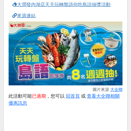
大潤發內湖店天天玩轉盤請你吃島語抽獎活動
來源連結
圖片來源
大全聯
此活動可能
已過期
，您可以
回首頁
或
查看大全聯相關
優惠訊息