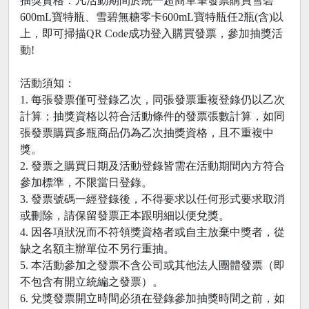
抽獎資格：凡活動期間於統一超商單筆發票購買雪碧
600mL寶特瓶、雪碧無糖零卡600mL寶特瓶任2瓶(含)以
上，即可掃描QR Code成功登入購買發票，參加抽獎活
動!
活動須知：
1. 每張發票僅可登錄乙次，同張發票重複登錄仍以乙次
計算；抽獎資格以符合活動條件的發票張數計算，如同
張發票購買多瓶商品仍為乙次抽獎資格，且不重複中
獎。
2. 發票之購買日期及活動登錄皆需在活動期間內方符合
參加標準，不限當日登錄。
3. 發票號碼一經登錄後，不得要求以任何形式要求取消
或刪除，請保留發票正本跟明細以便兌獎。
4. 因各項狀況而不符領獎資格者或自主放棄中獎者，從
缺之名額主辦單位不另行重抽。
5. 本活動參加之發票不含公司或其他法人團體發票（即
不包含有開立統編之發票）。
6. 兌獎發票開立時間必須在登錄參加抽獎時間之前，如