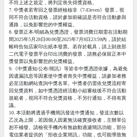
不符上述之規定，將判定喪失得獎資格。
7. 中獎者若寄回之發票經檢核非《7-Eleven》發票，視
同不符合活動資格，請於參加前確認是否符合活動參與
通路，以免影響您的中獎權益。
8. 發票正本/明細為兌獎憑證，發票消費日期需在活動期
間2025年5月28日00:00至2025年7月8日23:59內，請於結
帳時告知店家印出紙本發票。若存於載具，請上財政部
二代電子發票平台印出消費的發票，請務必保留正本中
獎發票以免影響您的兌獎權益。
9.《中獎通知/公布/簡訊》等皆非中獎憑證依據，為避免
因遺漏訊息等因素使中獎者喪失中獎權益，請參加者務
必至活動網站查詢中獎名單。中獎者仍需依兌獎流程寄
回兌獎資料，如中獎憑證經活動小組審核後不符合活動
規範者，視同不符合兌獎資格，不另行通知，不得有異
議。
10. 本活動將透過手機簡訊發送中獎通知，發送次數以
乙次為上限，若因個人因素無法確實接收者，主辦單位
恕不補發。請檢視手機內有無啟動過濾簡訊功能，部分
電信業者提供的「拒收企業簡訊」功能，也可能導致無