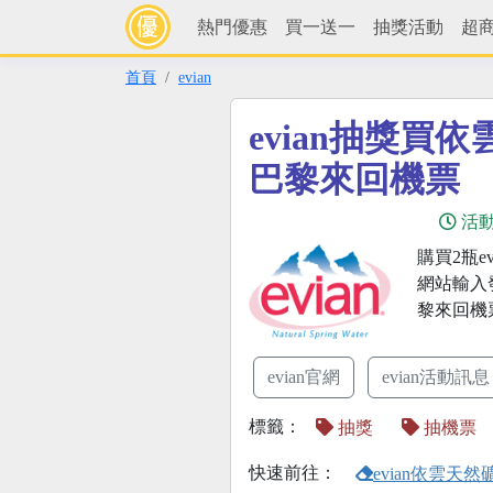
熱門優惠
買一送一
抽獎活動
超
首頁
evian
evian抽獎買
巴黎來回機票
活
購買2瓶e
網站輸入
黎來回機
evian官網
evian活動訊息
標籤：
抽獎
抽機票
快速前往：
evian依雲天