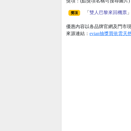
獎項：(點獎項名稱可搜尋圖片)
「
雙人巴黎來回機票
」
獎項
優惠內容以各品牌官網及門市
來源連結：
evian抽獎買依