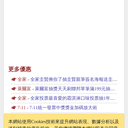
更多優惠
全家
-
全家圭賢揪你了抽圭賢親筆簽名海報送圭賢小卡杯墊
萊爾富
-
萊爾富抽獎天天刷聯邦單筆滿199元抽黃金豆
全家
-
全家投票最喜愛的霜淇淋口味投票抽1年份霜淇淋
7-11
-
7-11統一發票中獎獎金加碼放大術
全家
-
早點來全家一日五食優惠組合餐全家超級配抽30份鮮食
本網站使用Cookies技術來提升網站表現、數據分析以及