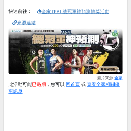
快速前往：
全家TPBL總冠軍神預測抽獎活動
來源連結
圖片來源
全家
此活動可能
已過期
，您可以
回首頁
或
查看全家相關優
惠訊息