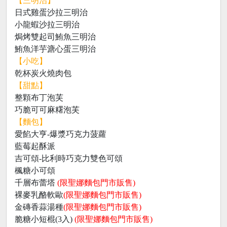
【三明治】
日式雞蛋沙拉三明治
小龍蝦沙拉三明治
焗烤雙起司鮪魚三明治
鮪魚洋芋溏心蛋三明治
【小吃】
乾杯炭火燒肉包
【甜點】
整顆布丁泡芙
巧脆可可麻糬泡芙
【麵包】
愛餡大亨-爆漿巧克力菠蘿
藍莓起酥派
吉可頌-比利時巧克力雙色可頌
楓糖小可頌
千層布蕾塔
(限聖娜麵包門市販售)
裸麥乳酪軟歐
(限聖娜麵包門市販售)
金磚香蒜湯種
(限聖娜麵包門市販售)
脆糖小短棍(3入)
(限聖娜麵包門市販售)