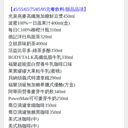
【45/55/65/75/85/95元餐飲料/甜品品項】
光泉燕麥高纖無加糖鮮豆漿450ml
波蜜100%一日蔬果汁400ml(盒)
每日C100%柳橙汁瓶310ml
德記洋行烏龍茶320ml
立頓原味奶茶400ml
活益比菲多-綠茶多酚350ml
BODYTALK高纖低脂牛乳330ml
福樂超能蛋白營養牛乳咖啡口味
果實繆繆大果粒牛乳(蜜桃)
貝納頌義式特濃拿鐵290ml
福樂頂級無加糖希臘式優酪(方盒)
阿華田營養麥芽牛奶飲340ml
PowerMate可可麥芽牛奶250ml
喬亞滴濾拿鐵咖啡350ml
喬亞滴濾無糖黑咖啡350ml
美式冰咖啡(中)
美式熱咖啡(中)