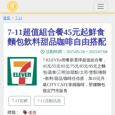
首頁
7-11
7-11超值組合餐45元起鮮食
麵包飲料甜品咖啡自由搭配
活動時間：
2025/05/28
~
2025/07/08
7-ELEVEn用餐新選擇超值組合餐，
45元/55元/65元/75元/85元/95元之麵
包/蔬食/三明治/甜點/土司/堡類/捲餅
+飲料/甜品/咖啡任你搭，加10元升
級CITY CAFE拿鐵咖啡，聖娜麵包
限定門市販售
7-11官網
7-11活動訊息
標籤：
優惠