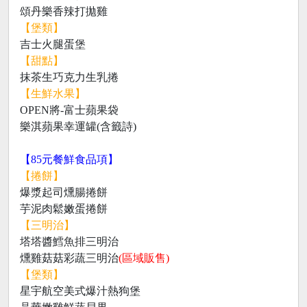
頌丹樂香辣打拋雞
【堡類】
吉士火腿蛋堡
【甜點】
抹茶生巧克力生乳捲
【生鮮水果】
OPEN將-富士蘋果袋
樂淇蘋果幸運罐(含籤詩)
【85元餐鮮食品項】
【捲餅】
爆漿起司燻腸捲餅
芋泥肉鬆嫩蛋捲餅
【三明治】
塔塔醬鱈魚排三明治
燻雞菇菇彩蔬三明治
(區域販售)
【堡類】
星宇航空美式爆汁熱狗堡