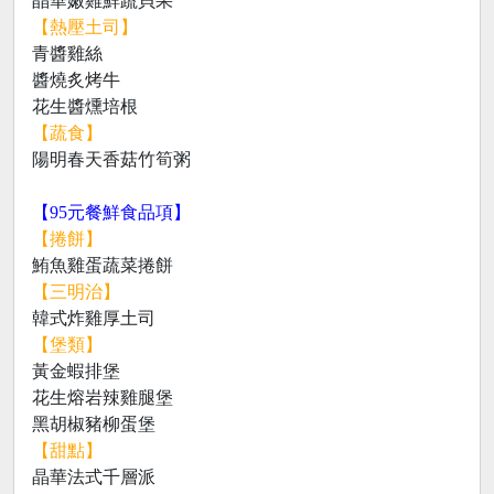
晶華嫩雞鮮蔬貝果
【熱壓土司】
青醬雞絲
醬燒炙烤牛
花生醬燻培根
【蔬食】
陽明春天香菇竹筍粥
【95元餐鮮食品項】
【捲餅】
鮪魚雞蛋蔬菜捲餅
【三明治】
韓式炸雞厚土司
【堡類】
黃金蝦排堡
花生熔岩辣雞腿堡
黑胡椒豬柳蛋堡
【甜點】
晶華法式千層派