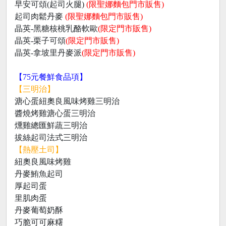
早安可頌(起司火腿)
(限聖娜麵包門市販售)
起司肉鬆丹麥
(限聖娜麵包門市販售)
晶英-黑糖核桃乳酪軟歐
(限定門市販售)
晶英-栗子可頌
(限定門市販售)
晶英-拿坡里丹麥派
(限定門市販售)
【75元餐鮮食品項】
【三明治】
溏心蛋紐奧良風味烤雞三明治
醬燒烤雞溏心蛋三明治
燻雞總匯鮮蔬三明治
拔絲起司法式三明治
【熱壓土司】
紐奧良風味烤雞
丹麥鮪魚起司
厚起司蛋
里肌肉蛋
丹麥葡萄奶酥
巧脆可可麻糬