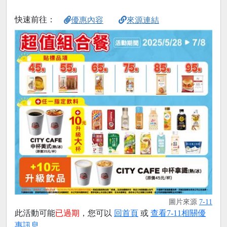
快速前往：
優惠內容
來源連結
圖片來源
7-11
此活動可能
已過期
，您可以
回首頁
或
查看7-11相關優
惠訊息