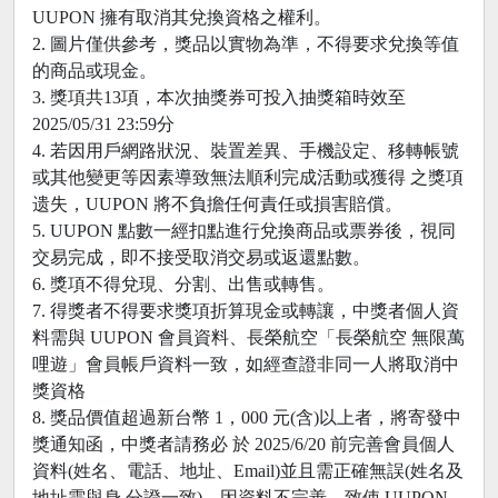
UUPON 擁有取消其兌換資格之權利。
2. 圖片僅供參考，獎品以實物為準，不得要求兌換等值
的商品或現金。
3. 獎項共13項，本次抽獎券可投入抽獎箱時效至
2025/05/31 23:59分
4. 若因用戶網路狀況、裝置差異、手機設定、移轉帳號
或其他變更等因素導致無法順利完成活動或獲得 之獎項
遗失，UUPON 將不負擔任何責任或損害賠償。
5. UUPON 點數一經扣點進行兌換商品或票券後，視同
交易完成，即不接受取消交易或返還點數。
6. 獎項不得兌現、分割、出售或轉售。
7. 得獎者不得要求獎項折算現金或轉讓，中獎者個人資
料需與 UUPON 會員資料、長榮航空「長榮航空 無限萬
哩遊」會員帳戶資料一致，如經查證非同一人將取消中
獎資格
8. 獎品價值超過新台幣 1，000 元(含)以上者，將寄發中
獎通知函，中獎者請務必 於 2025/6/20 前完善會員個人
資料(姓名、電話、地址、Email)並且需正確無誤(姓名及
地址需與身 分證一致)，因資料不完善，致使 UUPON