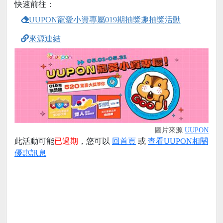
快速前往：
UUPON寵愛小資專屬019期抽獎趣抽獎活動
來源連結
圖片來源
UUPON
此活動可能
已過期
，您可以
回首頁
或
查看UUPON相關
優惠訊息