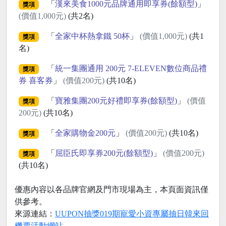
「
漢來美食1000元品牌通用即享券(餘額型)
」
獎項
(價值1,000元)
(共2名)
「
全家中杯熱拿鐵 50杯
」
(價值1,000元)
(共1
獎項
名)
「
統一集團通用 200元 7-ELEVEN數位商品禮
獎項
券 喜客券
」
(價值200元)
(共10名)
「
寶雅集團200元好禮即享券(餘額型)
」
(價值
獎項
200元)
(共10名)
「
全家購物金200元
」
(價值200元)
(共10名)
獎項
「
屈臣氏即享券200元(餘額型)
」
(價值200元)
獎項
(共10名)
優惠內容以各品牌官網及門市現場為主，本頁面資訊僅
供參考。
來源連結：
UUPON抽獎019期寵愛小資專屬抽日韓來回
機票活動網站