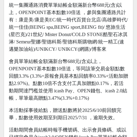
統一集團通路消費單筆結帳金額滿新台幣688元(含)以
上，OPENPOINT基本點數10倍送 ，參與集團通路共計
有：康是美/康是美EC/統一時代百貨台北店/高雄夢時代/
統一佳佳(BEING spa,BEING sport,BEING fit)/ 悠旅生活
(星巴克)/21世紀/ Mister Donut/COLD STONE酷聖石冰淇
淋/ Semeur聖娜/聖德科斯/聖德科斯購物網/統一精工(速
邁樂加油站)/UNIKCY/ UNIKCY(網購)/博客來
會員單筆結帳金額滿新台幣688元(含)以上，
OPENPOINT基本點數10倍送，等同該筆交易金額點數
回饋3.3% (3.3%=原報會員基本點回饋率0.33%+活動加贈
點2.97%)。點數10倍不含支付工具加贈點0.17%，若活
動期間達門檻並使用 icash Pay、OPEN錢包、icash 2.0結
帳，單筆最高贈點3.47%(3.3%+0.17%)
本活動採事後給點，贈送點數將於2025/6/10前回饋完
畢，點數使用效期至到期日2025/7/31 ，逾期失效。
活動期間會員結帳時報手機號碼、出示會員條碼、或以