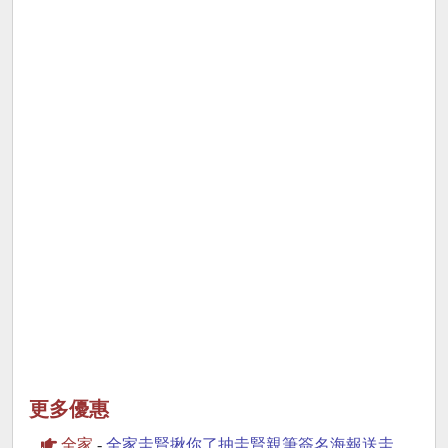
更多優惠
全家
-
全家圭賢揪你了抽圭賢親筆簽名海報送圭賢小卡杯墊