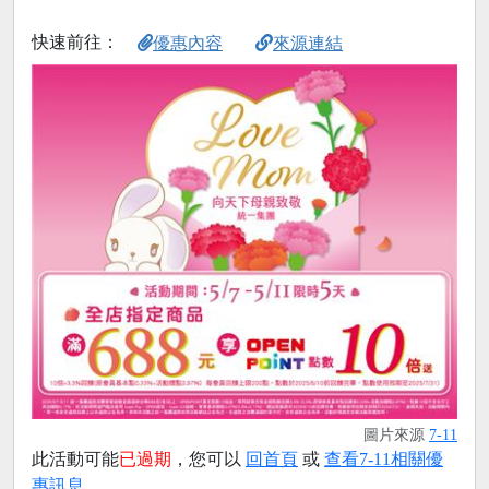
快速前往：
優惠內容
來源連結
圖片來源
7-11
此活動可能
已過期
，您可以
回首頁
或
查看7-11相關優
惠訊息