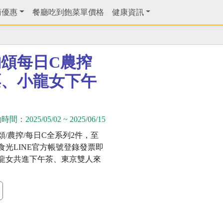
商優惠
餐廳吃到飽菜單價格
健康資訊
頌每日C農搾
票、小龍女下午
動時間：
2025/05/02
~
2025/06/15
頌/農搾/每日C全系列2件，至
食光LINE官方帳號登錄發票即
龍女共進下午茶、東京雙人來