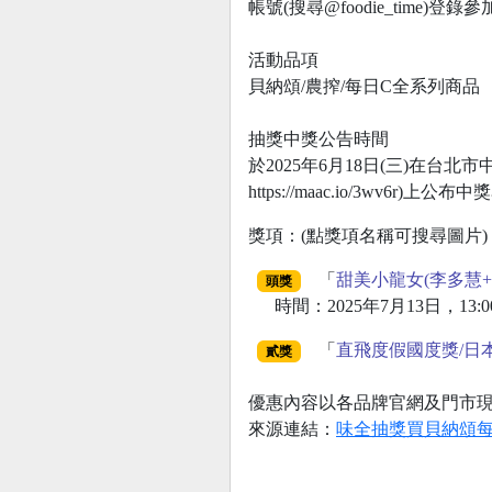
帳號(搜尋@foodie_tim
活動品項
貝納頌/農搾/每日C全系列商品
抽獎中獎公告時間
於2025年6月18日(三)在台北
https://maac.io/3wv6r)上公
獎項：(點獎項名稱可搜尋圖片)
「
甜美小龍女(李多慧+
頭獎
時間：2025年7月13日，13
「
直飛度假國度獎/日
貳獎
優惠內容以各品牌官網及門市
來源連結：
味全抽獎買貝納頌