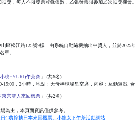
e)登錄參加抽獎，每人不限發票登錄張數，乙張發票限參加乙次抽獎機會
市中山區松江路125號9樓，由系統自動隨機抽出中獎人，並於2025年
布中獎名單。
小映+YURI)午茶會
」 (共6名)
:00-15:00，2小時，地點：天母棒球場星空席，內容：互動遊戲+
本東京雙人來回機票
」 (共2名)
現場為主，本頁面資訊僅供參考。
每日C農搾抽日本來回機票、小龍女下午茶活動網站