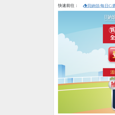
快速前往：
貝納頌/每日C