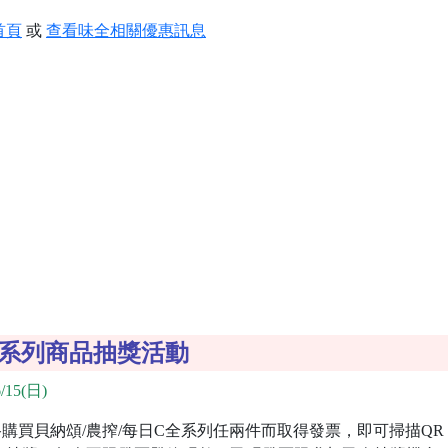
首頁
或
查看味全相關優惠訊息
全系列商品抽獎活動
/15(日)
買貝納頌/農搾/每日C全系列任兩件而取得發票，即可掃描QR C