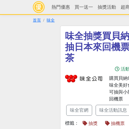
熱門優惠
買一送一
抽獎活動
超
首頁
味全
味全抽獎買貝納
抽日本來回機
茶
活
購買貝納
味全美好
可抽與小
回機票
味全官網
味全活動訊息
標籤：
抽獎
抽機票