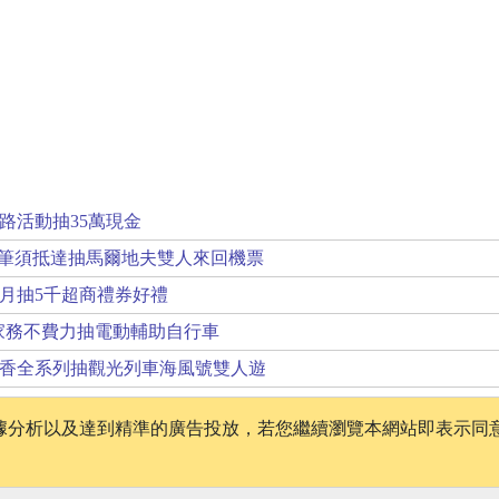
路活動抽35萬現金
上出發筆須抵達抽馬爾地夫雙人來回機票
月抽5千超商禮券好禮
家務不費力抽電動輔助自行車
香全系列抽觀光列車海風號雙人遊
、數據分析以及達到精準的廣告投放，若您繼續瀏覽本網站即表示同
│
版權聲明
│
隱私權政策
│