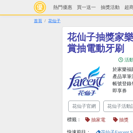
熱門優惠
買一送一
抽獎活動
超
首頁
花仙子
花仙子抽獎家
賞抽電動牙刷
活
於家樂福購
產品單筆滿
帳號登錄
即享券
花仙子官網
花仙子活動
標籤：
抽家電
抽獎
快速前往：
花仙子Farcent