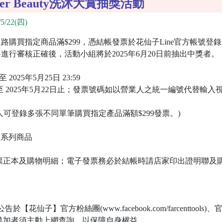
mmer Beauty洗沐大賞抽獎活動
5/22(四)
路購買指定商品滿$299，憑結帳發票於花仙子Line官方帳號登
行審核正確後，活動小組將於2025年6月20日前抽出中獎者。
至 2025年5月25日 23:59
6日 至 2025年5月22日止；發票號碼如以營業人之統一編號代替
可登錄多張不同單筆購買指定產品滿額$299發票。)
沐浴系列商品
票正本及購物明細；電子發票務必於結帳時請店家印出證明聯及
告於【花仙子】官方粉絲團(www.facebook.com/farcenttools
/news)，請參加者須主動上網查詢，以保障自身權益。