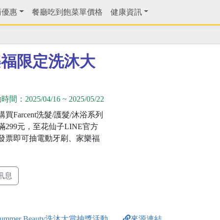
商優惠
餐廳吃到飽菜單價格
健康資訊
樂福限定洗沐大
動時間：
2025/04/16
~
2025/05/22
買Farcent洗髮/護髮/沐浴系列
299元，至花仙子LINE官方
發票即可抽電動牙刷、家樂福
訊息
 Summer Beauty洗沐大賞抽獎活動
來源連結