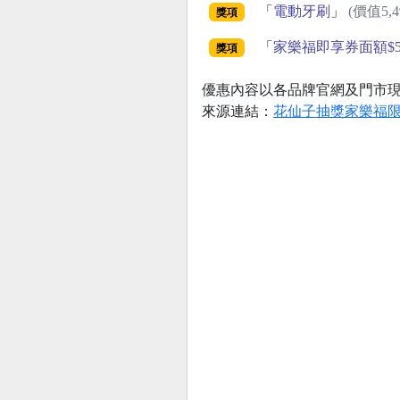
「
電動牙刷
」
(價值5,4
獎項
「
家樂福即享券面額$5
獎項
優惠內容以各品牌官網及門市
來源連結：
花仙子抽獎家樂福