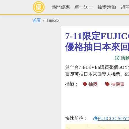
熱門優惠
買一送一
抽獎活動
超
首頁
Fujicco
7-11限定FUJI
優格抽日本來
活
於全台7-ELEVEn購買整個S
票即可抽日本來回雙人機票、950點
標籤：
抽獎
抽機票
快速前往：
FUJICCO 