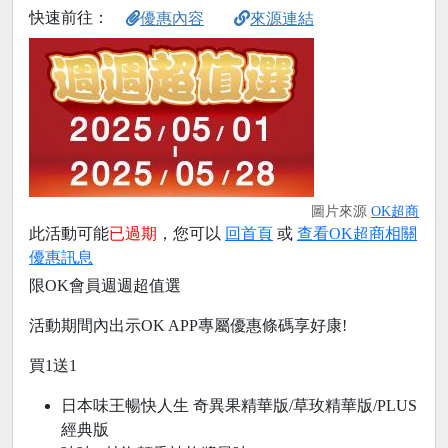
快速前往：
優惠內容
來源連結
圖片來源
OK超商
此活動可能
已過期
，您可以
回首頁
或
查看OK超商相關
優惠訊息
限OK會員週週超值選
活動期間內出示OK APP專屬優惠條碼享好康!
買1送1
日本味王暢快人生 奇異果精華版/草玫精華版/PLUS
經典版