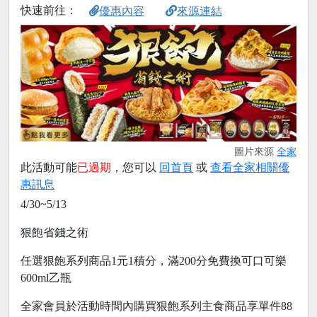
快速前往：
優惠內容
來源連結
圖片來源
全家
此活動可能
已過期
，您可以
回首頁
或
查看全家相關優
惠訊息
4/30~5/13
狠飽省錢之術
任選狠飽系列商品1元1積分，滿200分免費換可口可樂
600ml乙瓶
全家會員於活動時間內購買狠飽系列主食商品享單件88