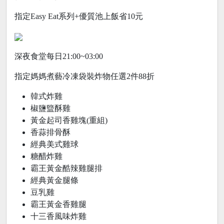
指定Easy Eat系列+優質池上飯省10元
深夜食堂每日21:00~03:00
指定媽媽煮藝冷凍袋裝炸物任選2件88折
韓式炸雞
椒鹽盬酥雞
黃金起司香雞塊(重組)
香蒜排骨酥
經典美式雞球
糖醋炸雞
霸王黃金酷辣雞腿排
經典黃金腿條
豆乳雞
霸王黃金香雞腿
十三香風味炸雞