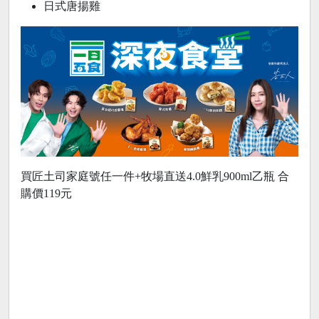
日式唐揚雞
買匠土司家庭號任一件+牧場直送4.0鮮乳900ml乙瓶 合
購價119元