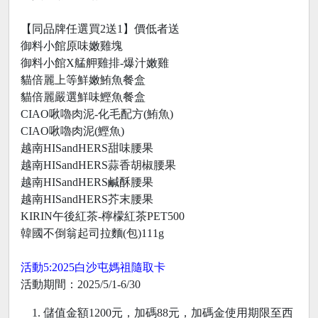
【同品牌任選買2送1】價低者送
御料小館原味嫩雞塊
御料小館X艋舺雞排-爆汁嫩雞
貓倍麗上等鮮嫩鮪魚餐盒
貓倍麗嚴選鮮味鰹魚餐盒
CIAO啾嚕肉泥-化毛配方(鮪魚)
CIAO啾嚕肉泥(鰹魚)
越南HISandHERS甜味腰果
越南HISandHERS蒜香胡椒腰果
越南HISandHERS鹹酥腰果
越南HISandHERS芥末腰果
KIRIN午後紅茶-檸檬紅茶PET500
韓國不倒翁起司拉麵(包)111g
活動5:2025白沙屯媽祖隨取卡
活動期間：2025/5/1-6/30
儲值金額1200元，加碼88元，加碼金使用期限至西