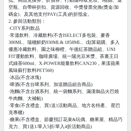
抵、商品兌換券、折價券、行動隨時取兌領、i禮贈、退
空瓶、自帶杯折扣、資源回收、中獎發票兌換(獎金/加
碼金)、及其他支付PAY(工具)的折抵金。
2. 參與活動類別：
·CITY系列飲品
·常溫飲料、冷藏飲料(不含ISELECT多包裝、麥香
300ML、瑞穗鮮奶930ML& 1858ML、i划算箱購、多入
優惠冷藏飲料、園之味柳橙、午後紅茶贈品組、UNI
FIT運動飲料、咖啡廣場、統一陽光豆米漿、茶裏王日
式綠茶600ml、X-POWER能量飲料CAN230，果漾蘋果
風味蘇打飲料PET560)
·冰品(不含冰塊)
·啤酒(不含台啤系列、加送贈品組合商品)
·泡麵(不含台酒系列、統一袋麵系列、滿漢御品火巴燒
牛肉麵、大補帖)
·零食(不含禮盒、買1送1活動商品、地方名特產、 星巴
克專櫃)
·糖果(不含禮盒、節慶預訂花束&玩偶、糖果屋、精品巧
克力、買1送1/單入5折/單入4折活動商品)