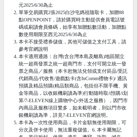
元2025/6/30為止
單筆交易購買2張2025白沙屯媽祖隨取卡，加贈88
點OPENPOINT，請於購買時主動提供會員電話號
碼或刷讀會員條碼，始享有加贈點數活動，加贈點
數使用期限至西元2025/6/30為止
本卡不接受禮券儲值，其他可儲值之支付工具，請
參考官網說明
本卡適用通路：台灣(含台灣本島及離島)地區開立
統一超商發票之統一超商門市，支付可開立統一發
票之商品／服務（本卡恕無法兌領或支付菸品/受託
代銷商品/代收售/遊戲點卡(含InComm禮物卡)/ 通訊
預購及精品預購(精品類商品，包括但不限手機、黃
金等商品，以收銀機刷讀為準)行動隨時取/i預購/i划
算/7-ELEVEN線上購物中心/外送之服務），因門市
內商品及服務項目繁多，如未載明者，則以門市收
銀機刷讀為準，詳見7-ELEVEN官網說明。
本卡為一次性使用商品，卡片金額無使用期限，可
分次及併卡使用，無法重複儲值。6. 本卡屬無記