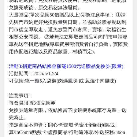
易若經退貨，兌換券將無法使用。兌換券條碼一經刷讀
兌換完成後，原交易恕無法退貨。
大量贈品(單次兌換50個贈品以上)兌換注意事項： ①請
先與門市約定好兌換數量與日期，並協助於贈品配送到
門市後立即取走，避免放置門市倉庫、賣場、騎樓衍生
相關公安問題。 ②若無法立即取走贈品可向門市申請專
車配送至指定地點(專車費用需消費者自行負擔，實際費
用依配送距離以及商品數量、材積而定)。
活動3:指定商品結帳金額滿1500元送贈品兌換券(限量)
活動期間：2025/5/1-5/4
可兌換:統一麵5入袋裝(肉燥風味 或 蔥燒牛肉風味)
注意事項：
每會員限贈3張兌換券
兌換券總量有限，依結帳當下收銀機系統庫存為準，送
完為止。
指定商品不包含：開心卡/隨取卡/菸/i珍食/i預購/i划
算/InComm點數卡/虛擬商品/行動隨時取/外送服務/ ibon