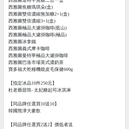
西雅圖達特罕無糖二合一盒
西雅圖焦糖瑪琪朵(盒)
西雅圖雙倍濃縮無加糖2+1(盒)
西雅圖雙倍濃縮3+1(盒)
西雅圖極品大濾掛咖啡(藍山)
西雅圖極品大濾掛咖啡(極品)
西雅圖冰拿鐵
西雅圖義式摩卡咖啡
西雅圖曼特寧極品大濾掛咖啡
西雅圖巴洛市場英式濃奶茶
寶多福犬乾糧機能皮毛保健600g
【指定冰品10件250元】
杜老爺甜筒- 太妃糖起司冰淇淋
【同品牌任選買10送10】
韓國熊津大麥飲
【同品牌任選買2送2】價低者送