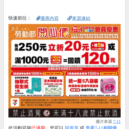
快速前往：
優惠內容
來源連結
圖片來源
7-11
此活動可能
已過期
，您可以
回首頁
或
查看7-11相關優