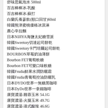
舒味思氣泡水 500ml
百吉棒棒冰-乳酸
百吉棒棒冰-蘇打
白蘭氏養蔘飲(順口回甘)60ml
韓國熊津蜜桃優格冰淇淋
農心辛拉麵
日本NIJIYA海鹽太妃糖雪派
韓國Sweetory切達起司餅乾
韓國Sweetory卡門培爾起司餅乾
BOURBON草莓奶油薄餅
Bourbon FET葡萄軟糖
Bourbon FET可樂口味軟糖
韓國Frudia鮮果水潤防曬霜
韓國Frudia青葡萄控油防曬乳
日本DYDO世界一無糖黑咖啡
日本DyDo世界一拿鐵咖啡
康寶濃湯-雞蓉玉米 54.1G
康寶濃湯-火腿玉米 49.7G
康寶濃湯-港式酸辣 46.6G