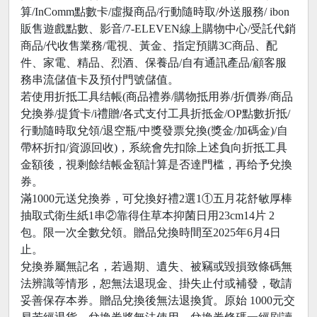
算/InComm點數卡/虛擬商品/行動隨時取/外送服務/ ibon
販售遊戲點數、影音/7-ELEVEN線上購物中心/受託代銷
商品/代收售業務/電視、黃金、指定預購3C商品、配
件、家電、精品、烈酒、保養品/自有通訊產品/顧客服
務串流儲值卡及預付門號儲值。
若使用折抵工具结帳(商品禮券/購物抵用券/折價券/商品
兌換券/提貨卡/i禮贈/各式支付工具折抵金/OP點數折抵/
行動隨時取兌領/退空瓶/中獎發票兌換(獎金/加碼金)/自
帶杯折扣/資源回收)，系統會先扣除上述負向折抵工具
金額後，視剩餘结帳金額計算是否達門槛，再给予兌換
券。
滿1000元送兌換券，可兌換好禮2選1①五月花舒敏厚棒
抽取式衛生紙1串②靠得住草本抑菌日用23cm14片 2
包。限一次全數兌領。贈品兌換時間至2025年6月4日
止。
兌換券屬無記名，若過期、遺失、被竊或毀損致條碼無
法辨識等情形，恕無法退現金、掛失止付或補發，敬請
妥善保存本券。贈品兌換後無法退換貨。原始 1000元交