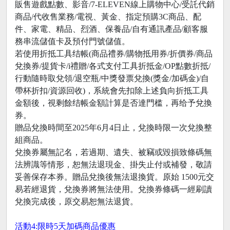
販售遊戲點數、影音/7-ELEVEN線上購物中心/受託代銷
商品/代收售業務/電視、黃金、指定預購3C商品、配
件、家電、精品、烈酒、保養品/自有通訊產品/顧客服
務串流儲值卡及預付門號儲值。
若使用折抵工具结帳(商品禮券/購物抵用券/折價券/商品
兌換券/提貨卡/i禮贈/各式支付工具折抵金/OP點數折抵/
行動隨時取兌領/退空瓶/中獎發票兌換(獎金/加碼金)/自
帶杯折扣/資源回收)，系統會先扣除上述負向折抵工具
金額後，視剩餘结帳金額計算是否達門槛，再给予兌換
券。
贈品兌換時間至2025年6月4日止，兌換時限一次兌換整
組商品。
兌換券屬無記名，若過期、遺失、被竊或毀損致條碼無
法辨識等情形，恕無法退現金、掛失止付或補發，敬請
妥善保存本券。贈品兌換後無法退換貨。原始 1500元交
易若經退貨，兌換券將無法使用。兌換券條碼一經刷讀
兌換完成後，原交易恕無法退貨。
活動4:限時5天加碼商品優惠