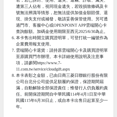
名，若已拆封、使用、遺失、遭竊、詐取、滅失、
遭第三人佔有，視同現金遺失，若毀損致條碼及卡
號無法辨識等情形，恕無法提供加值金額賠償、退
現、掛失支付或補發，敬請妥善保管使用。另可透
過門市、客服中心或OPENPOINT APP雲端開心卡
查詢餘額。加碼金使用期限至西元2025/6/30為止。
本卡售出時開立購買證明單，可登打統一編號作為
企業費用報支使用。
雲端開心卡退貨：請持原雲端開心卡及購買證明單
至原購買門市辦理。本卡詳細使用說明及注意事
項，請參閱https://www.7-
11.com.tw/service/cloudgift.aspx
本卡表彰之金額，已由日商三菱日聯銀行股份有限
公司台北分公司提供足額履約保證，保證期間屆
滿，自動解除全部保證責任；惟發行人仍負履約責
任。前開保證期間自中華民國114年4月1日至中華
民國115年6月30日止，或自本卡出售日起算至少一
年。