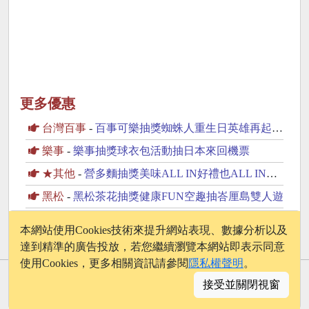
更多優惠
台灣百事
-
百事可樂抽獎蜘蛛人重生日英雄再起抽美國來回機票
樂事
-
樂事抽獎球衣包活動抽日本來回機票
★其他
-
營多麵抽獎美味ALL IN好禮也ALL IN抽iPhone17
黑松
-
黑松茶花抽獎健康FUN空趣抽峇厘島雙人遊
維他露
-
維他露P抽獎經銷通路限定70周年開刮抽復古純金金幣
本網站使用Cookies技術來提升網站表現、數據分析以及
達到精準的廣告投放，若您繼續瀏覽本網站即表示同意
使用Cookies，更多相關資訊請參閱
隱私權聲明
。
© 2026 - onelife.tw
接受並關閉視窗
│
版權聲明
│
隱私權政策
│
聯絡我們