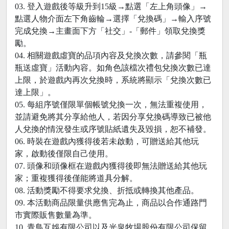
03. 登入遊戲後等級升到15級→點選「左上角頭像」→
點選人物介面左下角齒輪→選擇「兌換碼」→輸入序號
完成兌換→主畫面下方「社交」-「郵件」領取兌換獎
勵。
04. 相關遊戲虛寶的品項內容及兌換次數，請參閱「瓶
瓶送虛寶」活動內容。如角色該檔次禮包兌換次數已達
上限，於遊戲內再次兌換時，系統將顯示「兌換次數已
達上限」。
05. 每組序號僅限單個帳號兌換一次，無法重複使用，
並請避免將其分享給他人，若因分享兌換碼導致已被他
人兌換的情況發生或序號貼紙遺失及毀損，恕不補發。
06. 時裝在遊戲內獲得後若未啟動，可贈送給其他玩
家，啟動後僅限自己使用。
07. 頭像和頭像框在遊戲內獲得後即無法贈送給其他玩
家；重複獲得後僅能將道具分解。
08. 活動獎勵不得要求兌換、折抵或轉換其他產品。
09. 本活動商品限量供應售完為止，商品以合作通路門
市實際販售數量為準。
10. 青鳥互娛有限公司以及光泉牧場股份有限公司保留