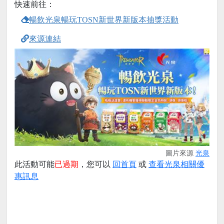
快速前往：
暢飲光泉暢玩TOSN新世界新版本抽獎活動
來源連結
圖片來源
光泉
此活動可能
已過期
，您可以
回首頁
或
查看光泉相關優
惠訊息