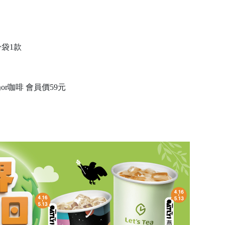
冷袋1款
r咖啡 會員價59元