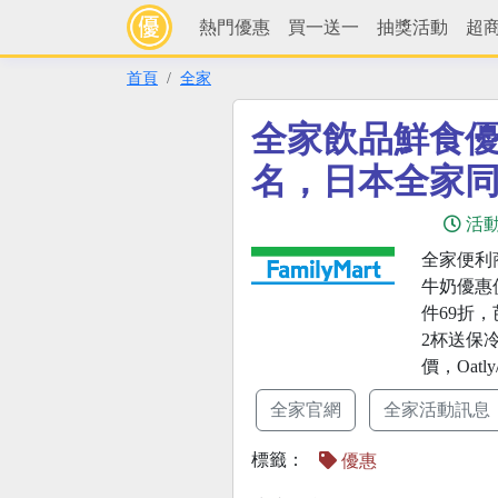
熱門優惠
買一送一
抽獎活動
超
首頁
全家
全家飲品鮮食
名，日本全家
活
全家便利
牛奶優惠
件69折，
2杯送保
價，Oat
全家官網
全家活動訊息
標籤：
優惠