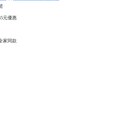
閒
65元優惠
全家同款