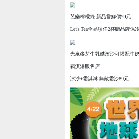
芭樂檸檬綠 新品嘗鮮價59元
Let's Tea全品項任2杯贈品牌保
光泉麥芽牛乳酷濱沙可搭配牛奶o
霜淇淋販售店
冰沙+霜淇淋 無敵霜沙89元