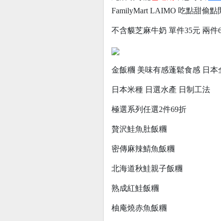
FamilyMart LAIMO 吃點甜偷點
不含貘芝麻牛奶 單件35元 兩件
金飯糰 美味有感蓬鬆食感 日本
日本米種 日選水產 日制工法
極選系列任選2件69折
贅沢鮭魚肚飯糰
密傳麻辣鯖魚飯糰
北海道秋鮭親子飯糰
熟成紅鮭飯糰
柚庵燒赤魚飯糰