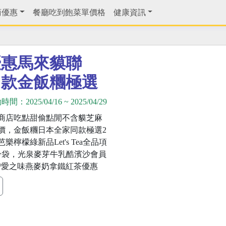
商優惠
餐廳吃到飽菜單價格
健康資訊
優惠馬來貘聯
同款金飯糰極選
動時間：
2025/04/16
~
2025/04/29
商店吃點甜偷點閒不含貘芝麻
價，金飯糰日本全家同款極選2
芭樂檸檬綠新品Let's Tea全品項
冷袋，光泉麥芽牛乳酷濱沙會員
ly/愛之味燕麥奶拿鐵紅茶優惠