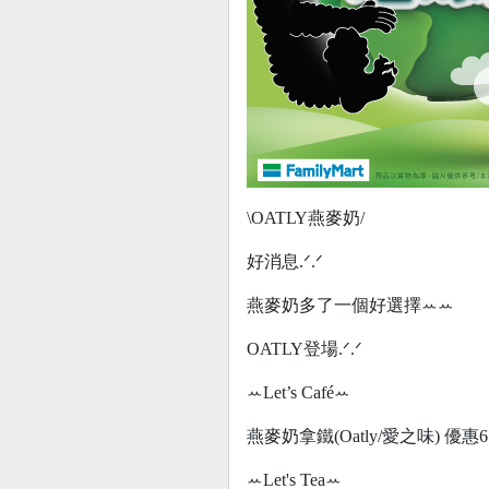
\OATLY燕麥奶/
好消息.ᐟ.ᐟ
燕麥奶多了一個好選擇ꕀꕀ
OATLY登場.ᐟ.ᐟ
ꕀLet’s Caféꕀ
燕麥奶拿鐵(Oatly/愛之味) 優惠
ꕀLet's Teaꕀ