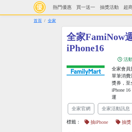
熱門優惠
買一送一
抽獎活動
超
首頁
全家
全家FamiNo
iPhone16
活
全家會員於
單筆消費
獎券，至
iPhon
運
全家官網
全家活動訊息
標籤：
抽iPhone
抽獎