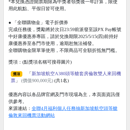
*本兌換憑證開票期限為中獎者領獎後一年計算，限使
用此航點、平假日皆可使用。
● 「全聯購物金」電子折價券
完成任務後，獎勵將於次日23:59前派發至該PX Pay帳號
中好康優惠券專區，請於兌換期限2025/5/15(四)前持好
康優惠券至各門市使用，逾期恕無法補發。
全聯購物金限單筆使用，不限商品可全額折抵無門檻。
獎項：(點獎項名稱可搜尋圖片)
「
新加坡航空A380頭等艙套房倫敦雙人來回機
獎項
票
」
(價值900,000元)
(共1名)
優惠內容以各品牌官網及門市現場為主，本頁面資訊僅
供參考。
來源連結：
全聯4月福利個人任務抽新加坡航空頭等艙
倫敦來回機票活動網站