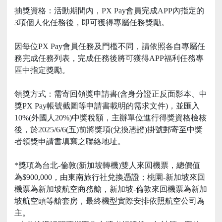
抽獎資格：活動期間內，PX Pay會員完成APP內指定的
3項個人化任務後，即可獲得專屬任務獎勵。
因每位PX Pay會員任務及門檻不同，請依照各自專屬任
務完成任務列表，完成任務後將可獲得APP福利任務專
區中指定獎勵。
領獎方式：需寄回領獎申請書(含身分證正反面影本、中
獎PX Pay帳號截圖等申請書載明的需求文件)，並匯入
10%(外國人20%)中獎稅額，主辦單位進行得獎資格檢核
後，於2025/6/6(五)前將獎項(兌換憑證)掛號郵寄至中獎
者領獎申請書填寫之聯絡地址。
*獎項為台北-倫敦(新加坡轉機)雙人來回機票，總價值
為$900,000，由東南旅行社兌換憑證；桃園-新加坡來回
機票為新加坡航空商務艙，新加坡-倫敦來回機票為新加
坡航空頭等艙套房，最終機型實際安排依照航空公司為
主。