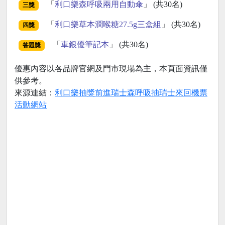
「
利口樂森呼吸兩用自動傘
」 (共30名)
三獎
「
利口樂草本潤喉糖27.5g三盒組
」 (共30名)
四獎
「
車銀優筆記本
」 (共30名)
答題獎
優惠內容以各品牌官網及門市現場為主，本頁面資訊僅
供參考。
來源連結：
利口樂抽獎前進瑞士森呼吸抽瑞士來回機票
活動網站