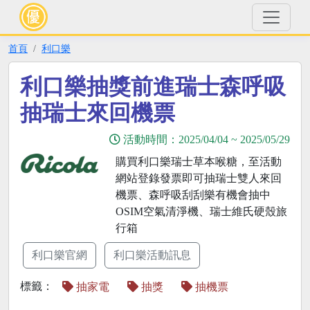
首頁
利口樂
利口樂抽獎前進瑞士森呼吸
抽瑞士來回機票
活動時間：
2025/04/04
~
2025/05/29
購買利口樂瑞士草本喉糖，至活動
網站登錄發票即可抽瑞士雙人來回
機票、森呼吸刮刮樂有機會抽中
OSIM空氣清淨機、瑞士維氏硬殼旅
行箱
利口樂官網
利口樂活動訊息
標籤：
抽家電
抽獎
抽機票