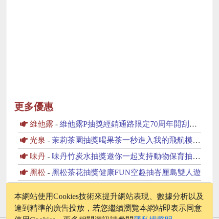
更多優惠
維他露
-
維他露P抽獎經銷通路限定70周年開刮抽復古純金金幣
光泉
-
茉莉茶園抽獎喝果茶一秒進入我的飛航模式抽PS5
味丹
-
味丹竹炭水抽獎邀你一起支持動物保育抽2萬元旅遊金
黑松
-
黑松茶花抽獎健康FUN空趣抽峇厘島雙人遊
旺旺
-
旺旺Neo果粒多抽獎吸飲解渴More抽MacBook Neo
本網站使用Cookies技術來提升網站表現、數據分析以及
達到精準的廣告投放，若您繼續瀏覽本網站即表示同意