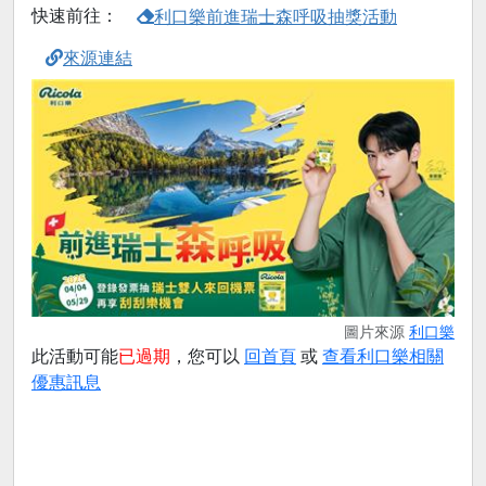
快速前往：
利口樂前進瑞士森呼吸抽獎活動
來源連結
圖片來源
利口樂
此活動可能
已過期
，您可以
回首頁
或
查看利口樂相關
優惠訊息