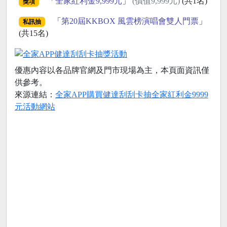
「
全家紅利金9,999元
」
(價值9,999元)
(共1名)
獎項
「
第20屆KKBOX 風雲榜演唱會雙人門票
」
私訊抽
(共15名)
優惠內容以各品牌官網及門市現場為主，本頁面資訊僅
供參考。
來源連結：
全家APP購買健達刮刮卡抽全家紅利金9999
元活動網站