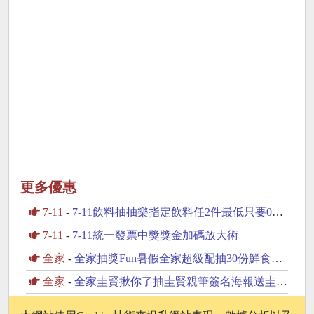
更多優惠
7-11
-
7-11飲料抽抽樂指定飲料任2件最低只要0元起
7-11
-
7-11統一發票中獎獎金加碼放大術
全家
-
全家抽獎Fun暑假全家超級配抽30份鮮食咖啡飲品
全家
-
全家圭賢揪你了抽圭賢親筆簽名海報送圭賢小卡杯墊
全家
-
全家投票最喜愛的霜淇淋口味投票抽1年份霜淇淋