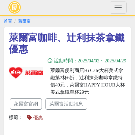
首頁
萊爾富
萊爾富咖啡、辻利抹茶拿鐵
優惠
活動時間：
2025/04/02
~
2025/04/29
萊爾富便利商店Hi Cafe大杯美式拿
鐵第2杯6折，辻利抹茶咖啡拿鐵特
價49元，萊爾富HAPPY HOUR大杯
美式拿鐵單杯29元
萊爾富官網
萊爾富活動訊息
標籤：
優惠