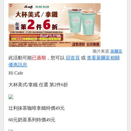
圖片來源
萊爾富
此活動可能
已過期
，您可以
回首頁
或
查看萊爾富相關
優惠訊息
Hi Cafe
大杯美式/拿鐵 任選 第2件6折
辻利抹茶咖啡拿鐵特價49元
60元奶茶系列特價49元